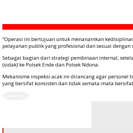
“Operasi ini bertujuan untuk menanamkan kedisiplin
pelayanan publik yang profesional dan sesuai dengan st
Sebagai bagian dari strategi pembinaan internal, se
(sidak) ke Polsek Ende dan Polsek Ndona.
Mekanisme inspeksi acak ini dirancang agar personel 
yang bersifat konsisten dan tidak semata-mata bersifat
Berikutnya