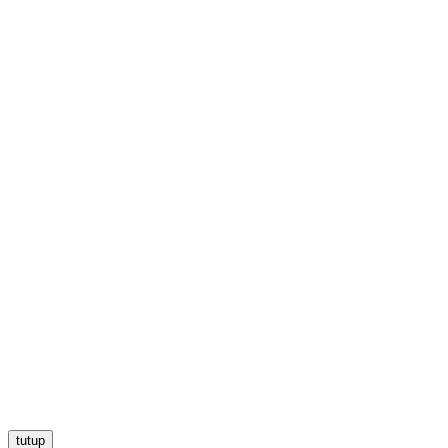
tutup