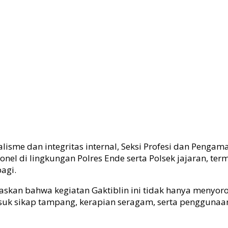
sme dan integritas internal, Seksi Profesi dan Pengam
rsonel di lingkungan Polres Ende serta Polsek jajaran, 
agi.
laskan bahwa kegiatan Gaktiblin ini tidak hanya menyo
suk sikap tampang, kerapian seragam, serta penggunaan 