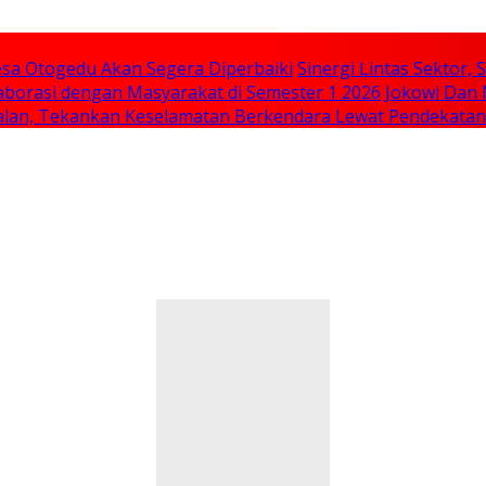
sa Otogedu Akan Segera Diperbaiki
Sinergi Lintas Sektor
aborasi dengan Masyarakat di Semester 1 2026
Jokowi Dan 
 Jalan, Tekankan Keselamatan Berkendara Lewat Pendekata