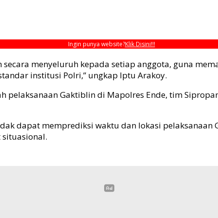
Ingin punya website?
Klik Disini!!!
an secara menyeluruh kepada setiap anggota, guna me
andar institusi Polri,” ungkap Iptu Arakoy.
telah pelaksanaan Gaktiblin di Mapolres Ende, tim Sip
tidak dapat memprediksi waktu dan lokasi pelaksanaan G
 situasional.