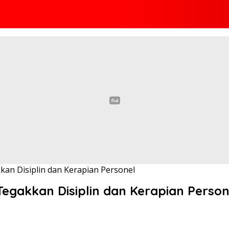
kkan Disiplin dan Kerapian Personel
 Tegakkan Disiplin dan Kerapian Person