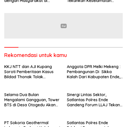
dengan Masyarakat di
Tekankan Keselamatan
Semester 1 2026
Berkendara Lewat
Pendekatan Humanis
Rekomendasi untuk kamu
KKJ NTT dan AJI Kupang
Anggota DPR Melki Mekeng :
Soroti Pemberitaan Kasus
Pembangunan Di Sikka
Bildad Thonak Tolak
Kalah Dari Kabupaten Ende,
Jurnalisme Tendensius dan
Jangan Pilih Bupati Suka
Penghakiman
‘Wora-Wora’
Selama Dua Bulan
Sinergi Lintas Sektor,
Mengalami Gangguan, Tower
Satlantas Polres Ende
BTS di Desa Otogedu Akan
Gandeng Forum LLAJ Tekan
Segera Diperbaiki
Angka Kecelakaan
PT Sokoria Geothermal
Satlantas Polres Ende