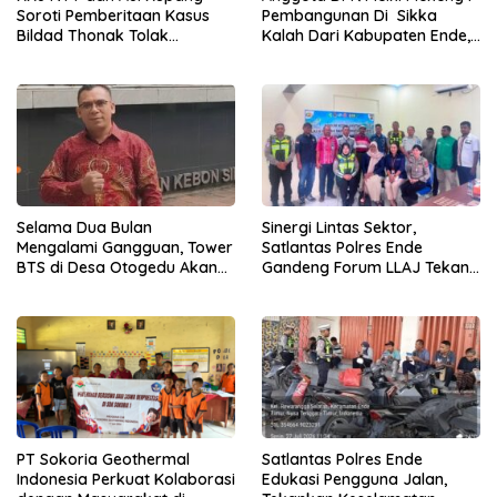
Soroti Pemberitaan Kasus
Pembangunan Di Sikka
Bildad Thonak Tolak
Kalah Dari Kabupaten Ende,
Jurnalisme Tendensius dan
Jangan Pilih Bupati Suka
Penghakiman
‘Wora-Wora’
Selama Dua Bulan
Sinergi Lintas Sektor,
Mengalami Gangguan, Tower
Satlantas Polres Ende
BTS di Desa Otogedu Akan
Gandeng Forum LLAJ Tekan
Segera Diperbaiki
Angka Kecelakaan
PT Sokoria Geothermal
Satlantas Polres Ende
Indonesia Perkuat Kolaborasi
Edukasi Pengguna Jalan,