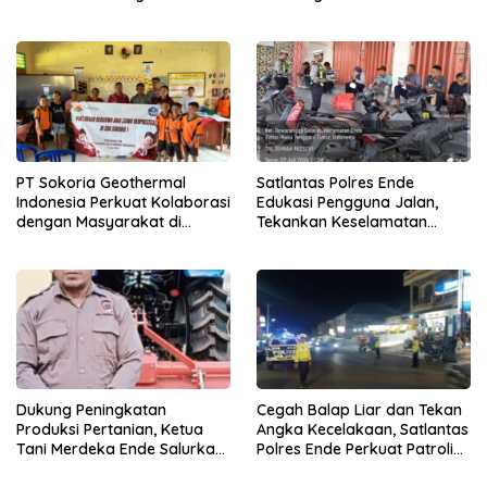
Segera Diperbaiki
Angka Kecelakaan
PT Sokoria Geothermal
Satlantas Polres Ende
Indonesia Perkuat Kolaborasi
Edukasi Pengguna Jalan,
dengan Masyarakat di
Tekankan Keselamatan
Semester 1 2026
Berkendara Lewat
Pendekatan Humanis
Dukung Peningkatan
Cegah Balap Liar dan Tekan
Produksi Pertanian, Ketua
Angka Kecelakaan, Satlantas
Tani Merdeka Ende Salurkan
Polres Ende Perkuat Patroli
Traktor Roda Empat untuk
Blue Light pada Malam Hari