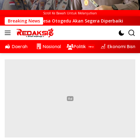
Scroll Ke Bawah Untuk Melanjutkan
TS di Desa Otogedu Akan Segera Diperbaiki
Breaking News
Sinergi L
Daerah
Nasional
Politik
Ekonomi Bisnis