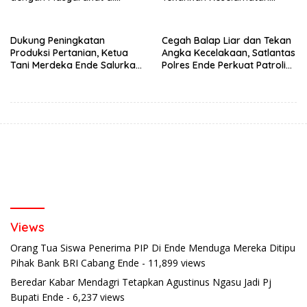
Semester 1 2026
Berkendara Lewat
Pendekatan Humanis
Dukung Peningkatan
Cegah Balap Liar dan Tekan
Produksi Pertanian, Ketua
Angka Kecelakaan, Satlantas
Tani Merdeka Ende Salurkan
Polres Ende Perkuat Patroli
Traktor Roda Empat untuk
Blue Light pada Malam Hari
Kelompok Tani di Nduaria
Views
Orang Tua Siswa Penerima PIP Di Ende Menduga Mereka Ditipu
Pihak Bank BRI Cabang Ende
- 11,899 views
Beredar Kabar Mendagri Tetapkan Agustinus Ngasu Jadi Pj
Bupati Ende
- 6,237 views