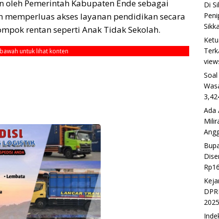
kan oleh Pemerintah Kabupaten Ende sebagai
Di S
Peni
am memperluas akses layanan pendidikan secara
Sikk
ompok rentan seperti Anak Tidak Sekolah.
Ketu
Terk
ebawah untuk lihat konten
view
Soal
Wasa
3,42
Ada 
Mili
Ang
Bupa
Dise
Rp16
Keja
DPRD
202
Inde