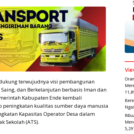
Vie
Oran
dukung terwujudnya visi pembangunan
Mere
Saing, dan Berkelanjutan berbasis Iman dan
11,8
emerintah Kabupaten Ende kembali
Bere
 peningkatan kualitas sumber daya manusia
Ngas
ngkatan Kapasitas Operator Desa dalam
Ribu
ak Sekolah (ATS).
Mend
5,29