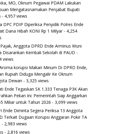
ikka, MO, Oknum Pegawai PDAM Lakukan
puan Mengatasnamakan Penjabat Bupati
a
- 4,957 views
a DPC PDIP Diperiksa Penyidik Polres Ende
ait Dana Hibah KONI Rp 1 Milyar
- 4,254
s
 Pajak, Anggota DPRD Ende Arminus Wuni
 Disarankan Kembali Sekolah di PAUD
-
4 views
Aroma korupsi Makan Minum Di DPRD Ende,
ran Rupiah Diduga Mengalir Ke Oknum
gota Dewan
- 3,325 views
ti Ende Tegaskan SK 1.333 Tenaga P3K Akan
rahkan Pekan Ini: Pemerintah Siap Anggarkan
5 Miliar untuk Tahun 2026
- 3,099 views
ri Ende Diminta Segera Periksa 13 Anggota
 Terkait Dugaan Korupsi Anggaran Pokir TA
5
- 2,983 views
ks
- 2,816 views