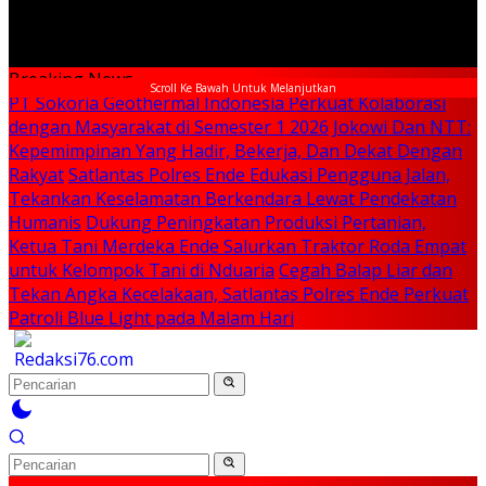
Breaking News
Scroll Ke Bawah Untuk Melanjutkan
PT Sokoria Geothermal Indonesia Perkuat Kolaborasi
dengan Masyarakat di Semester 1 2026
Jokowi Dan NTT:
Kepemimpinan Yang Hadir, Bekerja, Dan Dekat Dengan
Rakyat
Satlantas Polres Ende Edukasi Pengguna Jalan,
Tekankan Keselamatan Berkendara Lewat Pendekatan
Humanis
Dukung Peningkatan Produksi Pertanian,
Ketua Tani Merdeka Ende Salurkan Traktor Roda Empat
untuk Kelompok Tani di Nduaria
Cegah Balap Liar dan
Tekan Angka Kecelakaan, Satlantas Polres Ende Perkuat
Patroli Blue Light pada Malam Hari