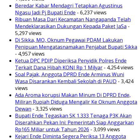
Beredar Kabar Mendagri Tetapkan Agustinus
Ngasu Jadi Pj Bupati Ende
- 6,237 views
Ribuan Masa Dari Kecamatan Nangapanda Telah
Mendeklarasikan Dukungan Kepada Paket JaSa
-
5,297 views
Di Sikka, MO, Oknum Pegawai PDAM Lakukan
Penipuan Mengatasnamakan Penjabat Bupati Sikka
- 4,957 views
Ketua DPC PDIP Diperiksa Penyidik Polres Ende
Terkait Dana Hibah KONI Rp 1 Milyar
- 4,254 views
Soal Pajak, Anggota DPRD Ende Arminus Wuni
Wasa Disarankan Kembali Sekolah di PAUD
- 3,424
views
Ada Aroma korupsi Makan Minum Di DPRD Ende,
Miliran Rupiah Diduga Mengalir Ke Oknum Anggota
Dewan
- 3,325 views
Bupati Ende Tegaskan SK 1.333 Tenaga P3K Akan
Diserahkan Pekan Ini: Pemerintah Siap Anggarkan
Rp165 Miliar untuk Tahun 2026
- 3,099 views
Kejari Ende Diminta Segera Periksa 13 Anggota