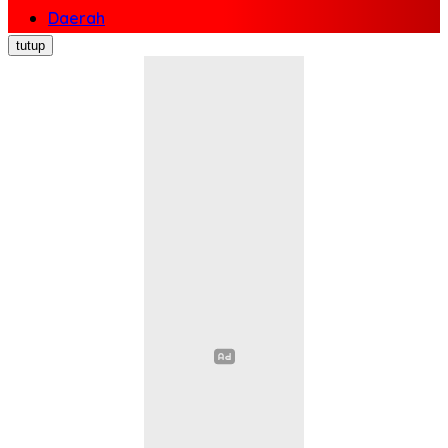
Daerah
Nasional
tutup
Politik
Ekonomi Bisnis
Hukum Kriminal
Pendidikan
Kesehatan
Sosial Budaya
Pariwisata
Opini
Olahraga