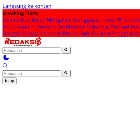
Langsung ke konten
Breaking News
Selama Dua Bulan Mengalami Gangguan, Tower BTS di De
Kecelakaan
PT Sokoria Geothermal Indonesia Perkuat Kol
Dengan Rakyat
Satlantas Polres Ende Edukasi Pengguna
tutup