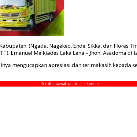
abupaten, (Ngada, Nagekeo, Ende, Sikka, dan Flores Tim
T), Emanuel Melkiades Laka Lena – Jhoni Asadoma di la
sinya mengucapkan apresiasi dan terimakasih kepada 
Scroll kebawah untuk lihat konten