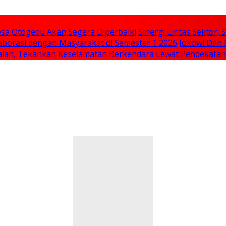
sa Otogedu Akan Segera Diperbaiki
Sinergi Lintas Sektor
aborasi dengan Masyarakat di Semester 1 2026
Jokowi Dan 
 Jalan, Tekankan Keselamatan Berkendara Lewat Pendekata