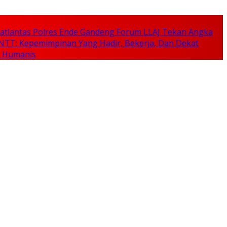
, Satlantas Polres Ende Gandeng Forum LLAJ Tekan Angka
NTT: Kepemimpinan Yang Hadir, Bekerja, Dan Dekat
n Humanis