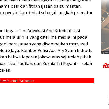
ama baik dan fitnah ijazah palsu mantan
hap penyidikan dinilai sebagai langkah prematur
 Litigasi Tim Advokasi Anti Kriminalisasi
us melalui rilis yang diterima media ini pada
ggapi pernyataan yang disampaikan menyusul
etro Jaya, Kombes Polisi Ade Ary Syam Indradi,
an bahwa laporan Jokowi atas sejumlah pihak
r, Rizal Fadilah, dan Kurnia Tri Royani — telah
dikan.
ebawah untuk lihat konten