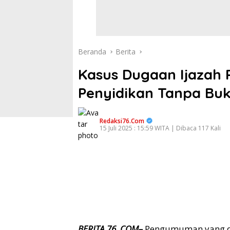
Beranda
Berita
Kasus Dugaan Ijazah P
Penyidikan Tanpa Bukt
Redaksi76.com
15 Juli 2025 : 15:59 WITA | Dibaca 117 Kali
BERITA 76. COM–
Pengumuman yang dil