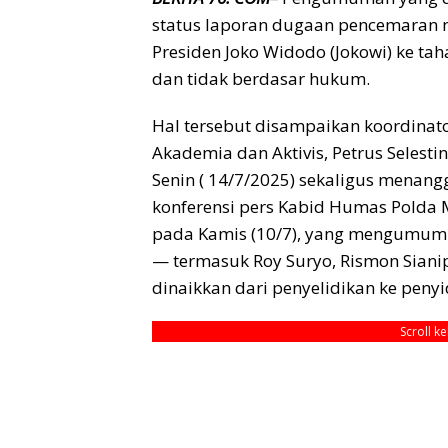
status laporan dugaan pencemaran n
Presiden Joko Widodo (Jokowi) ke ta
dan tidak berdasar hukum.
Hal tersebut disampaikan koordinator
Akademia dan Aktivis, Petrus Selestin
Senin ( 14/7/2025) sekaligus menan
konferensi pers Kabid Humas Polda M
pada Kamis (10/7), yang mengumumk
— termasuk Roy Suryo, Rismon Sianipa
dinaikkan dari penyelidikan ke penyi
Scroll k