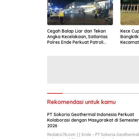
Cegah Balap Liar dan Tekan
Kece Cup
Angka Kecelakaan, Satlantas
Bangkitk
Polres Ende Perkuat Patroli
Kecamata
Blue Light pada Malam Hari
Scoutin
Pemain 
Rekomendasi untuk kamu
PT Sokoria Geothermal Indonesia Perkuat
Kolaborasi dengan Masyarakat di Semester
2026
Redaksi76.com || Ende – PT Sokoria Geothermal