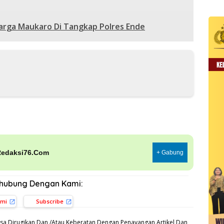
arga Maukaro Di Tangkap Polres Ende
Redaksi76.Com
+ Gabung
rhubung Dengan Kami:
ami
Subscribe
sa Dirugikan Dan /Atau Keberatan Dengan Penayangan Artikel Dan