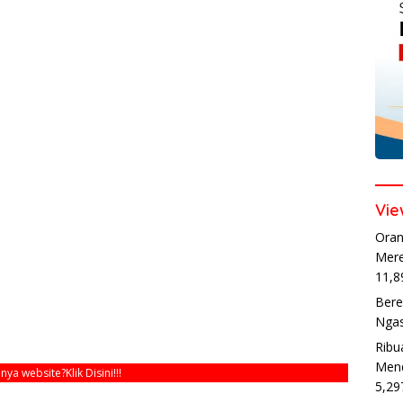
Vie
Oran
Mere
11,8
Bere
Ngas
Ribu
Mend
unya website?
Klik Disini!!!
5,29