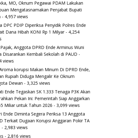
ikka, MO, Oknum Pegawai PDAM Lakukan
puan Mengatasnamakan Penjabat Bupati
a
- 4,957 views
a DPC PDIP Diperiksa Penyidik Polres Ende
ait Dana Hibah KONI Rp 1 Milyar
- 4,254
s
 Pajak, Anggota DPRD Ende Arminus Wuni
 Disarankan Kembali Sekolah di PAUD
-
4 views
Aroma korupsi Makan Minum Di DPRD Ende,
ran Rupiah Diduga Mengalir Ke Oknum
gota Dewan
- 3,325 views
ti Ende Tegaskan SK 1.333 Tenaga P3K Akan
rahkan Pekan Ini: Pemerintah Siap Anggarkan
5 Miliar untuk Tahun 2026
- 3,099 views
ri Ende Diminta Segera Periksa 13 Anggota
 Terkait Dugaan Korupsi Anggaran Pokir TA
5
- 2,983 views
ks
- 2,816 views