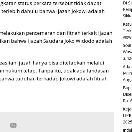
gkatan status perkara tersebut tidak dapat
Di S
Peni
terlebih dahulu bahwa ijazah Jokowi adalah
Sikk
Ketu
Terk
melakukan pencemaran dan fitnah terkait ijazah
view
ktikan bahwa ijazah Saudara Joko Widodo adalah
Soal
Wasa
3,42
slian ijazah hanya bisa ditetapkan melalui
Ada 
n hukum tetap. Tanpa itu, tidak ada landasan
Mili
ahwa tuduhan terhadap Jokowi adalah fitnah
Ang
Bupa
Dise
Rp16
Keja
DPRD
202
Inde