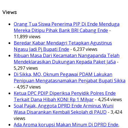
Views
Orang Tua Siswa Penerima PIP Di Ende Menduga
Mereka Ditipu Pihak Bank BRI Cabang Ende
-
11,899 views
Beredar Kabar Mendagri Tetapkan Agustinus
Ngasu Jadi Pj Bupati Ende
- 6,237 views
Ribuan Masa Dari Kecamatan Nangapanda Telah
Mendeklarasikan Dukungan Kepada Paket JaSa
-
5,297 views
Di Sikka, MO, Oknum Pegawai PDAM Lakukan
Penipuan Mengatasnamakan Penjabat Bupati Sikka
- 4,957 views
Ketua DPC PDIP Diperiksa Penyidik Polres Ende
Terkait Dana Hibah KONI Rp 1 Milyar
- 4,254 views
Soal Pajak, Anggota DPRD Ende Arminus Wuni
Wasa Disarankan Kembali Sekolah di PAUD
- 3,424
views
Ada Aroma korupsi Makan Minum Di DPRD Ende,