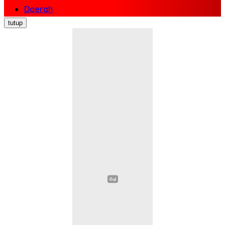
Daerah
Nasional
tutup
Politik
Ekonomi Bisnis
Hukum Kriminal
Pendidikan
Kesehatan
Sosial Budaya
Pariwisata
Opini
Olahraga