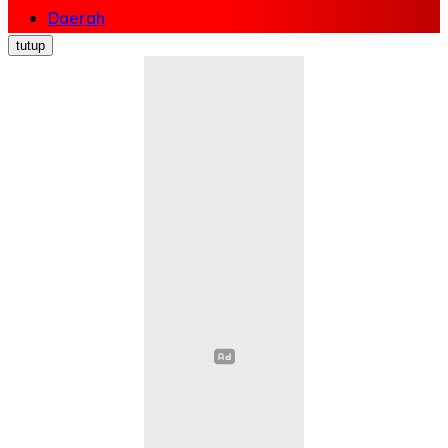
Daerah
Nasional
tutup
Politik
Ekonomi Bisnis
Hukum Kriminal
Pendidikan
Kesehatan
Sosial Budaya
Pariwisata
Opini
Olahraga