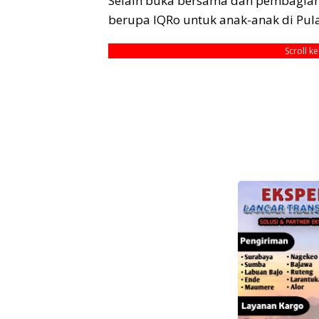
Selain buka bersama dan pembagia
berupa IQRo untuk anak-anak di Pul
Scroll k