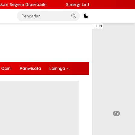
Sinergi Lintas Sektor, Satlantas Polres Ende Gandeng Forum
tutup
Opini
Pariwisata
Lainnya