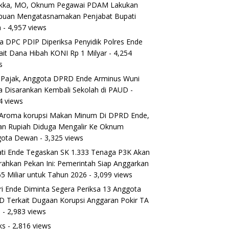
ikka, MO, Oknum Pegawai PDAM Lakukan
puan Mengatasnamakan Penjabat Bupati
a
- 4,957 views
a DPC PDIP Diperiksa Penyidik Polres Ende
ait Dana Hibah KONI Rp 1 Milyar
- 4,254
s
 Pajak, Anggota DPRD Ende Arminus Wuni
 Disarankan Kembali Sekolah di PAUD
-
4 views
Aroma korupsi Makan Minum Di DPRD Ende,
ran Rupiah Diduga Mengalir Ke Oknum
gota Dewan
- 3,325 views
ti Ende Tegaskan SK 1.333 Tenaga P3K Akan
rahkan Pekan Ini: Pemerintah Siap Anggarkan
5 Miliar untuk Tahun 2026
- 3,099 views
ri Ende Diminta Segera Periksa 13 Anggota
 Terkait Dugaan Korupsi Anggaran Pokir TA
5
- 2,983 views
ks
- 2,816 views