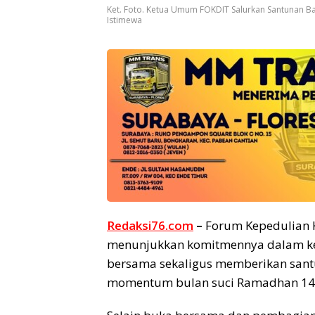
Ket. Foto. Ketua Umum FOKDIT Salurkan Santunan Ba
Istimewa
Redaksi76.com
–
Forum Kepedulian 
menunjukkan komitmennya dalam ke
bersama sekaligus memberikan sant
momentum bulan suci Ramadhan 144