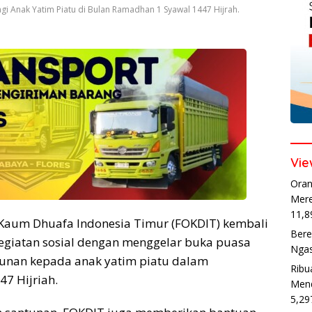
gi Anak Yatim Piatu di Bulan Ramadhan 1 Syawal 1447 Hijrah.
Vie
Oran
Mere
11,8
Kaum Dhuafa Indonesia Timur (FOKDIT) kembali
Bere
giatan sosial dengan menggelar buka puasa
Ngas
unan kepada anak yatim piatu dalam
Ribu
7 Hijriah.
Mend
5,29