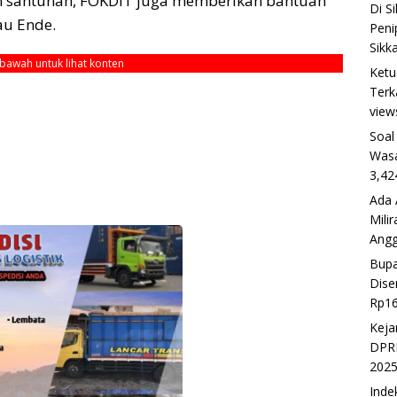
n santunan, FOKDIT juga memberikan bantuan
Di S
au Ende.
Peni
Sikk
ebawah untuk lihat konten
Ketu
Terk
view
Soal
Wasa
3,42
Ada 
Mili
Ang
Bupa
Dise
Rp16
Keja
DPRD
202
Inde