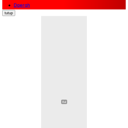
Daerah
Nasional
tutup
Politik
Ekonomi Bisnis
Hukum Kriminal
Pendidikan
Kesehatan
Sosial Budaya
Pariwisata
Opini
Olahraga