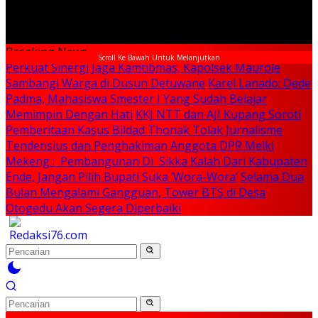
Breaking News
Scroll Ke Bawah Untuk Melanjutkan
Perkuat Sinergi Jaga Kamtibmas, Kapolsek Maurole
Sambangi Warga di Dusun Detuwane
Karel Lanado: Dede
Padma, Mahasiswa Smester I Yang Sudah Belajar
Memimpin Dengan Hati
KKJ NTT dan AJI Kupang Soroti
Pemberitaan Kasus Bildad Thonak Tolak Jurnalisme
Tendensius dan Penghakiman
Anggota DPR Melki
Mekeng : Pembangunan Di Sikka Kalah Dari Kabupaten
Ende, Jangan Pilih Bupati Suka ‘Wora-Wora’
Selama Dua
Bulan Mengalami Gangguan, Tower BTS di Desa
Otogedu Akan Segera Diperbaiki