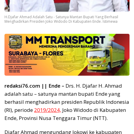
H.Djafar Ahmad Adalah Satu - Satunya Mantan Bupati Yang Berhasil
Menghadirkan Presiden Joko Widodo Di Kabupaten Ende. Istimewa
redaksi76.com || Ende –
Drs. H. Djafar H. Ahmad
adalah satu – satunya mantan bupati Ende yang
berhasil menghadirkan presiden Republik Indonesia
(RI), periode
2019/2024,
Joko Widodo di Kabupaten
Ende, Provinsi Nusa Tenggara Timur (NTT).
Djafar Ahmad mengundang Jokowi ke kabupaten