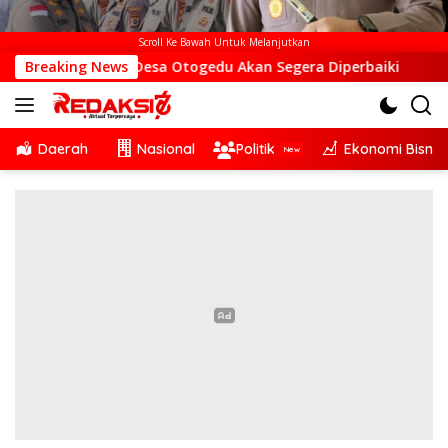
Scroll Ke Bawah Untuk Melanjutkan
S di Desa Otogedu Akan Segera Diperbaiki
Breaking News
Sinergi Lin
Daerah
Nasional
Politik
Ekonomi Bisnis