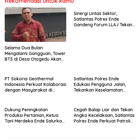
Rekomendasi untuk kamu
Sinergi Lintas Sektor,
Satlantas Polres Ende
Gandeng Forum LLAJ Tekan
Angka Kecelakaan
Selama Dua Bulan
Mengalami Gangguan, Tower
BTS di Desa Otogedu Akan
Segera Diperbaiki
PT Sokoria Geothermal
Satlantas Polres Ende
Indonesia Perkuat Kolaborasi
Edukasi Pengguna Jalan,
dengan Masyarakat di
Tekankan Keselamatan
Semester 1 2026
Berkendara Lewat
Pendekatan Humanis
Dukung Peningkatan
Cegah Balap Liar dan Tekan
Produksi Pertanian, Ketua
Angka Kecelakaan, Satlantas
Tani Merdeka Ende Salurkan
Polres Ende Perkuat Patroli
Traktor Roda Empat untuk
Blue Light pada Malam Hari
Kelompok Tani di Nduaria