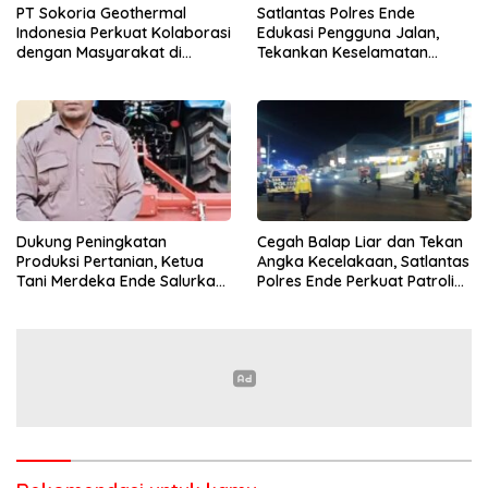
PT Sokoria Geothermal
Satlantas Polres Ende
Indonesia Perkuat Kolaborasi
Edukasi Pengguna Jalan,
dengan Masyarakat di
Tekankan Keselamatan
Semester 1 2026
Berkendara Lewat
Pendekatan Humanis
Dukung Peningkatan
Cegah Balap Liar dan Tekan
Produksi Pertanian, Ketua
Angka Kecelakaan, Satlantas
Tani Merdeka Ende Salurkan
Polres Ende Perkuat Patroli
Traktor Roda Empat untuk
Blue Light pada Malam Hari
Kelompok Tani di Nduaria