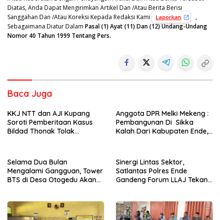
Diatas, Anda Dapat Mengirimkan Artikel Dan /Atau Berita Berisi
Sanggahan Dan /Atau Koreksi Kepada Redaksi Kami
,
Laporkan
Sebagaimana Diatur Dalam
Pasal (1) Ayat (11) Dan (12) Undang-Undang
Nomor 40 Tahun 1999 Tentang Pers.
Baca Juga
KKJ NTT dan AJI Kupang
Anggota DPR Melki Mekeng :
Soroti Pemberitaan Kasus
Pembangunan Di Sikka
Bildad Thonak Tolak
Kalah Dari Kabupaten Ende,
Jurnalisme Tendensius dan
Jangan Pilih Bupati Suka
Penghakiman
‘Wora-Wora’
Selama Dua Bulan
Sinergi Lintas Sektor,
Mengalami Gangguan, Tower
Satlantas Polres Ende
BTS di Desa Otogedu Akan
Gandeng Forum LLAJ Tekan
Segera Diperbaiki
Angka Kecelakaan