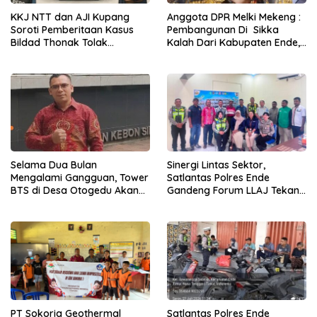
KKJ NTT dan AJI Kupang
Anggota DPR Melki Mekeng :
Soroti Pemberitaan Kasus
Pembangunan Di Sikka
Bildad Thonak Tolak
Kalah Dari Kabupaten Ende,
Jurnalisme Tendensius dan
Jangan Pilih Bupati Suka
Penghakiman
‘Wora-Wora’
Selama Dua Bulan
Sinergi Lintas Sektor,
Mengalami Gangguan, Tower
Satlantas Polres Ende
BTS di Desa Otogedu Akan
Gandeng Forum LLAJ Tekan
Segera Diperbaiki
Angka Kecelakaan
PT Sokoria Geothermal
Satlantas Polres Ende