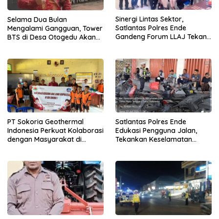
Sinergi Lintas Sektor,
Selama Dua Bulan
Satlantas Polres Ende
Mengalami Gangguan, Tower
Gandeng Forum LLAJ Tekan
BTS di Desa Otogedu Akan
Angka Kecelakaan
Segera Diperbaiki
PT Sokoria Geothermal
Satlantas Polres Ende
Indonesia Perkuat Kolaborasi
Edukasi Pengguna Jalan,
dengan Masyarakat di
Tekankan Keselamatan
Semester 1 2026
Berkendara Lewat
Pendekatan Humanis