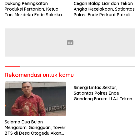
Dukung Peningkatan
Cegah Balap Liar dan Tekan
Produksi Pertanian, Ketua
Angka Kecelakaan, Satlantas
Tani Merdeka Ende Salurkan
Polres Ende Perkuat Patroli
Traktor Roda Empat untuk
Blue Light pada Malam Hari
Kelompok Tani di Nduaria
Rekomendasi untuk kamu
Sinergi Lintas Sektor,
Satlantas Polres Ende
Gandeng Forum LLAJ Tekan
Angka Kecelakaan
Selama Dua Bulan
Mengalami Gangguan, Tower
BTS di Desa Otogedu Akan
Segera Diperbaiki