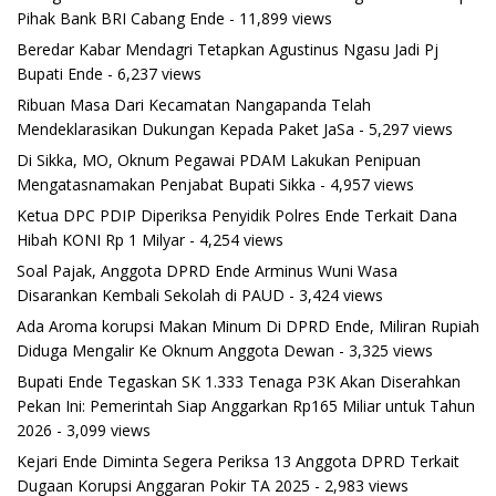
Pihak Bank BRI Cabang Ende
- 11,899 views
Beredar Kabar Mendagri Tetapkan Agustinus Ngasu Jadi Pj
Bupati Ende
- 6,237 views
Ribuan Masa Dari Kecamatan Nangapanda Telah
Mendeklarasikan Dukungan Kepada Paket JaSa
- 5,297 views
Di Sikka, MO, Oknum Pegawai PDAM Lakukan Penipuan
Mengatasnamakan Penjabat Bupati Sikka
- 4,957 views
Ketua DPC PDIP Diperiksa Penyidik Polres Ende Terkait Dana
Hibah KONI Rp 1 Milyar
- 4,254 views
Soal Pajak, Anggota DPRD Ende Arminus Wuni Wasa
Disarankan Kembali Sekolah di PAUD
- 3,424 views
Ada Aroma korupsi Makan Minum Di DPRD Ende, Miliran Rupiah
Diduga Mengalir Ke Oknum Anggota Dewan
- 3,325 views
Bupati Ende Tegaskan SK 1.333 Tenaga P3K Akan Diserahkan
Pekan Ini: Pemerintah Siap Anggarkan Rp165 Miliar untuk Tahun
2026
- 3,099 views
Kejari Ende Diminta Segera Periksa 13 Anggota DPRD Terkait
Dugaan Korupsi Anggaran Pokir TA 2025
- 2,983 views