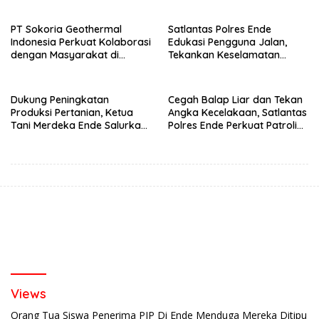
PT Sokoria Geothermal
Satlantas Polres Ende
Indonesia Perkuat Kolaborasi
Edukasi Pengguna Jalan,
dengan Masyarakat di
Tekankan Keselamatan
Semester 1 2026
Berkendara Lewat
Pendekatan Humanis
Dukung Peningkatan
Cegah Balap Liar dan Tekan
Produksi Pertanian, Ketua
Angka Kecelakaan, Satlantas
Tani Merdeka Ende Salurkan
Polres Ende Perkuat Patroli
Traktor Roda Empat untuk
Blue Light pada Malam Hari
Kelompok Tani di Nduaria
Views
Orang Tua Siswa Penerima PIP Di Ende Menduga Mereka Ditipu