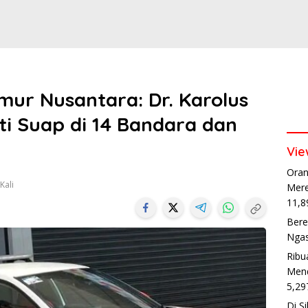
imur Nusantara: Dr. Karolus
i Suap di 14 Bandara dan
Vie
Oran
Kali
Mere
11,8
Bere
Ngas
Ribu
Mend
5,29
Di S