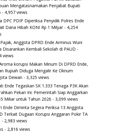
puan Mengatasnamakan Penjabat Bupati
a
- 4,957 views
a DPC PDIP Diperiksa Penyidik Polres Ende
ait Dana Hibah KONI Rp 1 Milyar
- 4,254
s
 Pajak, Anggota DPRD Ende Arminus Wuni
 Disarankan Kembali Sekolah di PAUD
-
4 views
Aroma korupsi Makan Minum Di DPRD Ende,
ran Rupiah Diduga Mengalir Ke Oknum
gota Dewan
- 3,325 views
ti Ende Tegaskan SK 1.333 Tenaga P3K Akan
rahkan Pekan Ini: Pemerintah Siap Anggarkan
5 Miliar untuk Tahun 2026
- 3,099 views
ri Ende Diminta Segera Periksa 13 Anggota
 Terkait Dugaan Korupsi Anggaran Pokir TA
5
- 2,983 views
ks
- 2,816 views