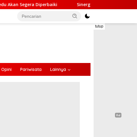
erbaiki
Sinergi Lintas Sektor, Satlantas Polres Ende 
tutup
Opini
Pariwisata
Lainnya