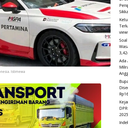
Peni
Sikk
Ketu
Terk
view
Soal
Wasa
3,42
Ada 
Mili
nesia. Istimewa
Ang
Bupa
Dise
Rp16
Keja
DPRD
202
Inde