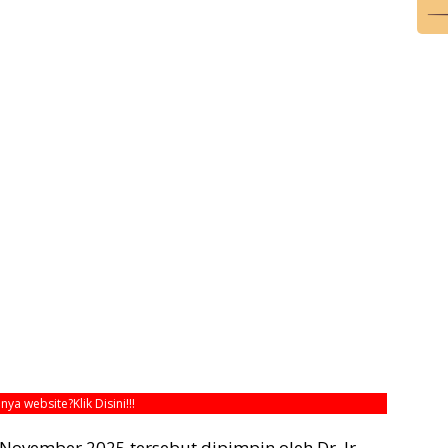
unya website?
Klik Disini!!!
ovember 2025 tersebut dipimpin oleh Dr. Ir.