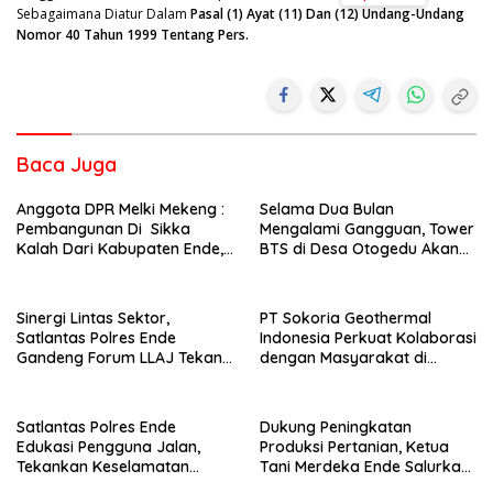
Sebagaimana Diatur Dalam
Pasal (1) Ayat (11) Dan (12) Undang-Undang
Nomor 40 Tahun 1999 Tentang Pers.
Baca Juga
Anggota DPR Melki Mekeng :
Selama Dua Bulan
Pembangunan Di Sikka
Mengalami Gangguan, Tower
Kalah Dari Kabupaten Ende,
BTS di Desa Otogedu Akan
Jangan Pilih Bupati Suka
Segera Diperbaiki
‘Wora-Wora’
Sinergi Lintas Sektor,
PT Sokoria Geothermal
Satlantas Polres Ende
Indonesia Perkuat Kolaborasi
Gandeng Forum LLAJ Tekan
dengan Masyarakat di
Angka Kecelakaan
Semester 1 2026
Satlantas Polres Ende
Dukung Peningkatan
Edukasi Pengguna Jalan,
Produksi Pertanian, Ketua
Tekankan Keselamatan
Tani Merdeka Ende Salurkan
Berkendara Lewat
Traktor Roda Empat untuk