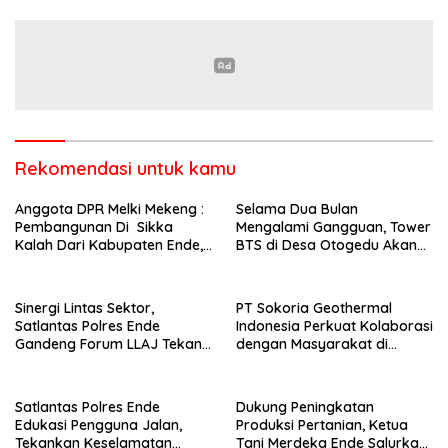
Pendekatan Humanis
Kelompok Tani di Nduaria
Rekomendasi untuk kamu
Anggota DPR Melki Mekeng :
Selama Dua Bulan
Pembangunan Di Sikka
Mengalami Gangguan, Tower
Kalah Dari Kabupaten Ende,
BTS di Desa Otogedu Akan
Jangan Pilih Bupati Suka
Segera Diperbaiki
‘Wora-Wora’
Sinergi Lintas Sektor,
PT Sokoria Geothermal
Satlantas Polres Ende
Indonesia Perkuat Kolaborasi
Gandeng Forum LLAJ Tekan
dengan Masyarakat di
Angka Kecelakaan
Semester 1 2026
Satlantas Polres Ende
Dukung Peningkatan
Edukasi Pengguna Jalan,
Produksi Pertanian, Ketua
Tekankan Keselamatan
Tani Merdeka Ende Salurkan