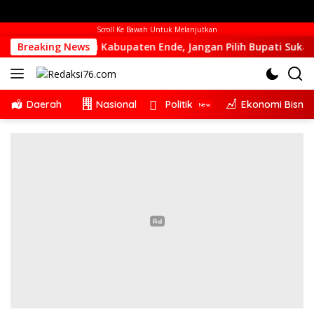
Scroll Ke Bawah Untuk Melanjutkan
 Kalah Dari Kabupaten Ende, Jangan Pilih Bupati Suka ‘Wora-
Breaking News
Daerah
Nasional
Politik
Ekonomi Bisnis