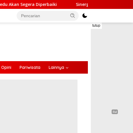
ki
Sinergi Lintas Sektor, Satlantas Polres Ende Gande
tutup
Opini
Pariwisata
Lainnya