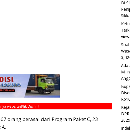
Di S
Peni
Sikk
Ketu
Terk
view
Soal
Wasa
3,42
Ada 
Mili
Ang
Bupa
Dise
Rp16
unya website?
Klik Disini!!!
Keja
DPRD
k 67 orang berasal dari Program Paket C, 23
202
 A.
Inde