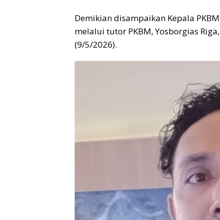
Demikian disampaikan Kepala PKBM A
melalui tutor PKBM, Yosborgias Rig
(9/5/2026).