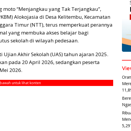
moto “Menjangkau yang Tak Terjangkau”,
PKBM) Alokojasia di Desa Kelitembu, Kecamatan
ggara Timur (NTT), terus memperkuat perannya
mal yang membuka akses belajar bagi
tus sekolah di wilayah pedesaan.
 Ujian Akhir Sekolah (UAS) tahun ajaran 2025.
kan pada 20 April 2026, sedangkan peserta
Vie
 Mei 2026.
Oran
ebawah untuk lihat konten
Mere
11,8
Bere
Ngas
Ribu
Mend
5,29