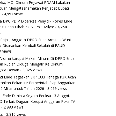
ikka, MO, Oknum Pegawai PDAM Lakukan
puan Mengatasnamakan Penjabat Bupati
a
- 4,957 views
a DPC PDIP Diperiksa Penyidik Polres Ende
ait Dana Hibah KONI Rp 1 Milyar
- 4,254
s
 Pajak, Anggota DPRD Ende Arminus Wuni
 Disarankan Kembali Sekolah di PAUD
-
4 views
Aroma korupsi Makan Minum Di DPRD Ende,
ran Rupiah Diduga Mengalir Ke Oknum
gota Dewan
- 3,325 views
ti Ende Tegaskan SK 1.333 Tenaga P3K Akan
rahkan Pekan Ini: Pemerintah Siap Anggarkan
5 Miliar untuk Tahun 2026
- 3,099 views
ri Ende Diminta Segera Periksa 13 Anggota
 Terkait Dugaan Korupsi Anggaran Pokir TA
5
- 2,983 views
ks
- 2,816 views