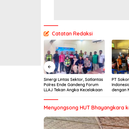
Catatan Redaksi
 Bulan Mengalami
Sinergi Lintas Sektor, Satlantas
PT Sokor
ower BTS di Desa
Polres Ende Gandeng Forum
Indonesi
an Segera
LLAJ Tekan Angka Kecelakaan
dengan 
Semester
Menyongsong HUT Bhayangkara ke-