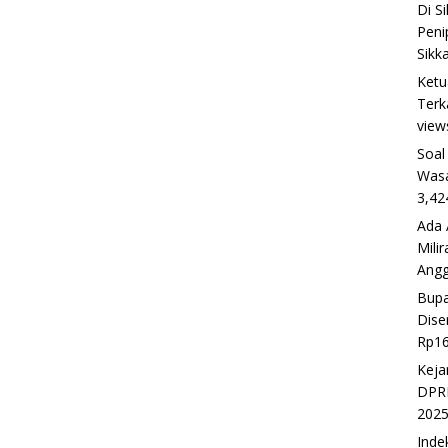
Di S
Peni
Sikk
Ketu
Terk
view
Soal
Wasa
3,42
Ada 
Mili
Ang
Bupa
Dise
Rp16
Keja
DPRD
202
Inde