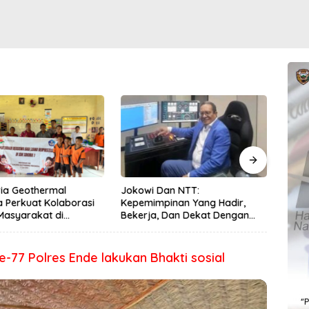
ia Geothermal
Jokowi Dan NTT:
Satla
a Perkuat Kolaborasi
Kepemimpinan Yang Hadir,
Peng
Masyarakat di
Bekerja, Dan Dekat Dengan
Kese
 1 2026
Rakyat
Lewa
77 Polres Ende lakukan Bhakti sosial