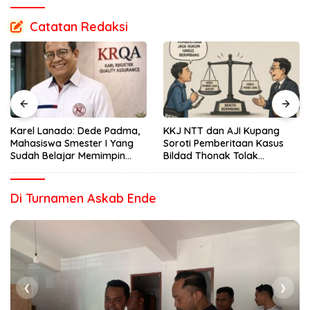
Catatan Redaksi
Karel Lanado: Dede Padma,
KKJ NTT dan AJI Kupang
Mahasiswa Smester I Yang
Soroti Pemberitaan Kasus
Sudah Belajar Memimpin
Bildad Thonak Tolak
Dengan Hati
Jurnalisme Tendensius dan
Penghakiman
Di Turnamen Askab Ende
❮
❯