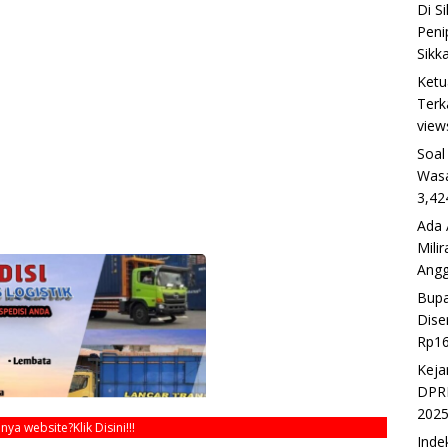
Di S
Peni
Sikk
Ketu
Terk
view
Soal
Wasa
3,42
Ada 
Mili
Ang
Bupa
Dise
Rp16
Keja
DPRD
202
unya website?
Klik Disini!!!
Inde