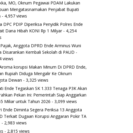
ikka, MO, Oknum Pegawai PDAM Lakukan
puan Mengatasnamakan Penjabat Bupati
a
- 4,957 views
a DPC PDIP Diperiksa Penyidik Polres Ende
ait Dana Hibah KONI Rp 1 Milyar
- 4,254
s
 Pajak, Anggota DPRD Ende Arminus Wuni
 Disarankan Kembali Sekolah di PAUD
-
4 views
Aroma korupsi Makan Minum Di DPRD Ende,
ran Rupiah Diduga Mengalir Ke Oknum
gota Dewan
- 3,325 views
ti Ende Tegaskan SK 1.333 Tenaga P3K Akan
rahkan Pekan Ini: Pemerintah Siap Anggarkan
5 Miliar untuk Tahun 2026
- 3,099 views
ri Ende Diminta Segera Periksa 13 Anggota
 Terkait Dugaan Korupsi Anggaran Pokir TA
5
- 2,983 views
ks
- 2,815 views