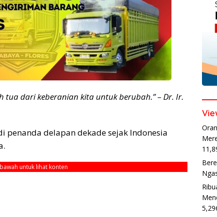
tua dari keberanian kita untuk berubah.” – Dr. Ir.
Vie
Oran
i penanda delapan dekade sejak Indonesia
Mere
a.
11,8
Bere
ebawah untuk lihat konten
Ngas
Ribu
Mend
5,29