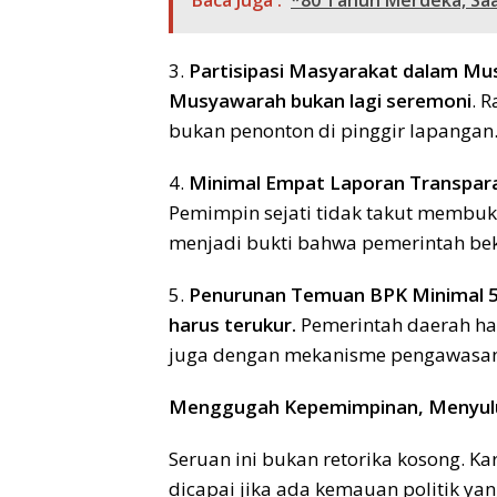
Baca Juga :
*80 Tahun Merdeka, Sa
3.
Partisipasi Masyarakat dalam Mu
Musyawarah bukan lagi seremoni
. 
bukan penonton di pinggir lapangan
4.
Minimal Empat Laporan Transpara
Pemimpin sejati tidak takut membuk
menjadi bukti bahwa pemerintah beke
5.
Penurunan Temuan BPK Minimal 
harus terukur.
Pemerintah daerah har
juga dengan mekanisme pengawasan 
Menggugah Kepemimpinan, Menyul
Seruan ini bukan retorika kosong. K
dicapai jika ada kemauan politik yan