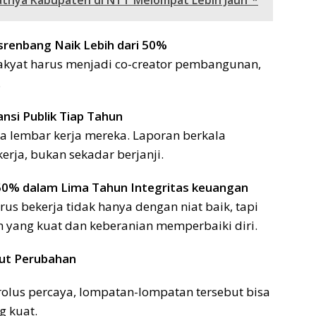
atnya Kabupaten di NTT Melompat Lebih Jauh”*
srenbang Naik Lebih dari 50%
Rakyat harus menjadi co-creator pembangunan,
.
nsi Publik Tiap Tahun
a lembar kerja mereka. Laporan berkala
rja, bukan sekadar berjanji.
50% dalam Lima Tahun
Integritas keuangan
us bekerja tidak hanya dengan niat baik, tapi
yang kuat dan keberanian memperbaiki diri.
ut Perubahan
arolus percaya, lompatan-lompatan tersebut bisa
g kuat.