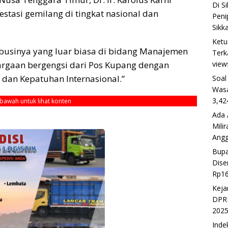
Di S
tasi gemilang di tingkat nasional dan
Peni
Sikk
Ketu
ribusinya yang luar biasa di bidang Manajemen
Terk
view
argaan bergengsi dari Pos Kupang dengan
 dan Kepatuhan Internasional.”
Soal
Wasa
3,42
ebawah untuk lihat konten
Ada 
Mili
Ang
Bupa
Dise
Rp16
Keja
DPRD
202
Inde