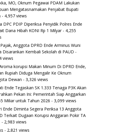
ikka, MO, Oknum Pegawai PDAM Lakukan
puan Mengatasnamakan Penjabat Bupati
a
- 4,957 views
a DPC PDIP Diperiksa Penyidik Polres Ende
ait Dana Hibah KONI Rp 1 Milyar
- 4,255
s
 Pajak, Anggota DPRD Ende Arminus Wuni
 Disarankan Kembali Sekolah di PAUD
-
4 views
Aroma korupsi Makan Minum Di DPRD Ende,
ran Rupiah Diduga Mengalir Ke Oknum
gota Dewan
- 3,326 views
ti Ende Tegaskan SK 1.333 Tenaga P3K Akan
rahkan Pekan Ini: Pemerintah Siap Anggarkan
5 Miliar untuk Tahun 2026
- 3,099 views
ri Ende Diminta Segera Periksa 13 Anggota
 Terkait Dugaan Korupsi Anggaran Pokir TA
5
- 2,983 views
ks
- 2,821 views