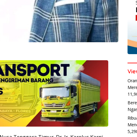
Vie
Oran
Mere
11,9
Bere
Ngas
Ribu
Mend
5,29
Nusa Tenggara Timur, Dr. Ir. Karolus Karni