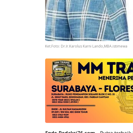
Ket.Foto: Dr.Ir.Karolus Karni Lando,MBA.istimewa
Ende,Redaksi76.com –
Putra terbaik 