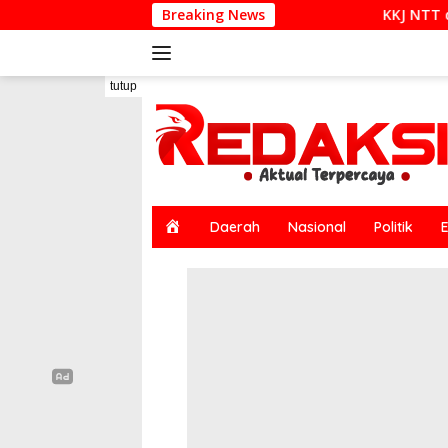
Langsung
Breaking News
KKJ NTT dan AJI Kupang Soroti Pemb
ke
konten
tutup
H
Daerah
Nasional
Politik
o
m
e