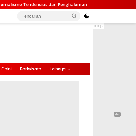
 Penghakiman
Anggota DPR Melki Mekeng : Pembangunan
tutup
Opini
Pariwisata
Lainnya