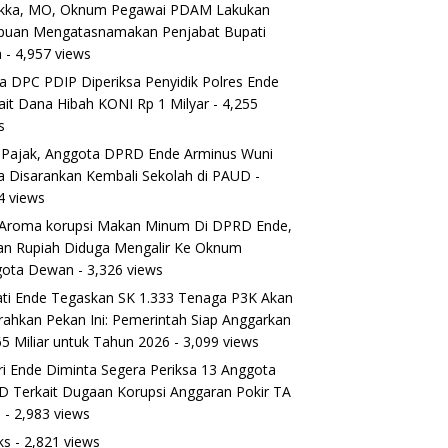
ikka, MO, Oknum Pegawai PDAM Lakukan
puan Mengatasnamakan Penjabat Bupati
a
- 4,957 views
a DPC PDIP Diperiksa Penyidik Polres Ende
ait Dana Hibah KONI Rp 1 Milyar
- 4,255
s
 Pajak, Anggota DPRD Ende Arminus Wuni
 Disarankan Kembali Sekolah di PAUD
-
4 views
Aroma korupsi Makan Minum Di DPRD Ende,
ran Rupiah Diduga Mengalir Ke Oknum
gota Dewan
- 3,326 views
ti Ende Tegaskan SK 1.333 Tenaga P3K Akan
rahkan Pekan Ini: Pemerintah Siap Anggarkan
5 Miliar untuk Tahun 2026
- 3,099 views
ri Ende Diminta Segera Periksa 13 Anggota
 Terkait Dugaan Korupsi Anggaran Pokir TA
5
- 2,983 views
ks
- 2,821 views