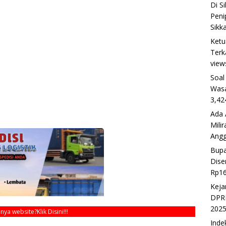
Di S
Peni
Sikk
Ketu
Terk
view
Soal
Wasa
3,42
Ada 
Mili
Ang
Bupa
Dise
Rp16
Keja
DPRD
202
unya website?
Klik Disini!!!
Inde