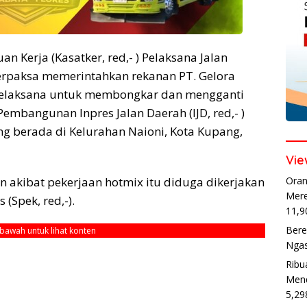
an Kerja (Kasatker, red,- ) Pelaksana Jalan
terpaksa memerintahkan rekanan PT. Gelora
 pelaksana untuk membongkar dan mengganti
embangunan Inpres Jalan Daerah (IJD, red,- )
ang berada di Kelurahan Naioni, Kota Kupang,
Vie
 akibat pekerjaan hotmix itu diduga dikerjakan
Oran
Mere
 (Spek, red,-).
11,9
Bere
ebawah untuk lihat konten
Ngas
Ribu
Mend
5,29