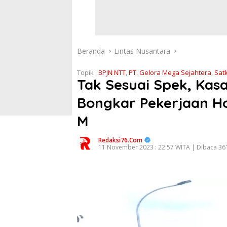
Beranda
Lintas Nusantara
Topik :
BPJN NTT
,
PT. Gelora Mega Sejahtera
,
Sat
Tak Sesuai Spek, Kas
Bongkar Pekerjaan Hot
M
Redaksi76.com
11 November 2023 : 22:57 WITA | Dibaca 361