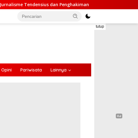
 dan Penghakiman
Anggota DPR Melki Mekeng : Pembang
tutup
Opini
Pariwisata
Lainnya