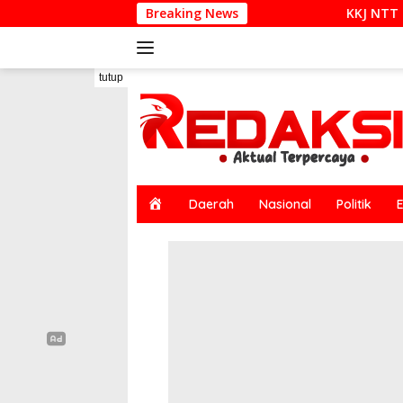
Langsung
Breaking News
KKJ NTT dan AJI Kupang Soroti 
ke
konten
tutup
H
Daerah
Nasional
Politik
o
m
e