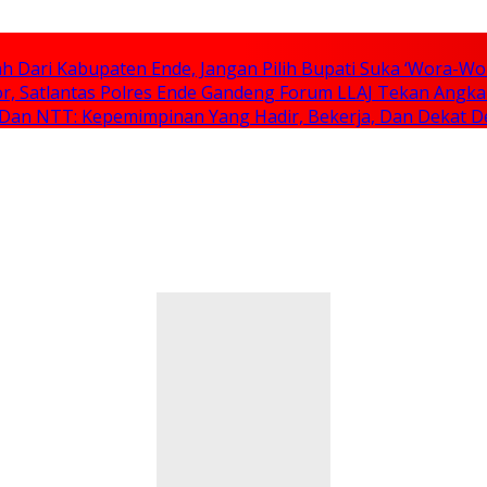
 Dari Kabupaten Ende, Jangan Pilih Bupati Suka ‘Wora-Wo
tor, Satlantas Polres Ende Gandeng Forum LLAJ Tekan Angk
 Dan NTT: Kepemimpinan Yang Hadir, Bekerja, Dan Dekat 