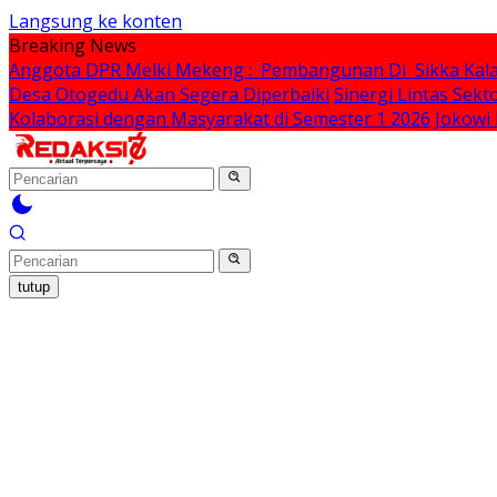
Langsung ke konten
Breaking News
Anggota DPR Melki Mekeng : Pembangunan Di Sikka Kalah
Desa Otogedu Akan Segera Diperbaiki
Sinergi Lintas Sek
Kolaborasi dengan Masyarakat di Semester 1 2026
Jokowi
tutup