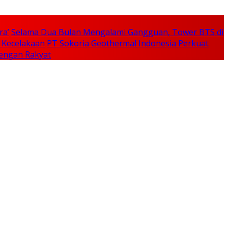
ra’
Selama Dua Bulan Mengalami Gangguan, Tower BTS di
a Kecelakaan
PT Sokoria Geothermal Indonesia Perkuat
Dengan Rakyat