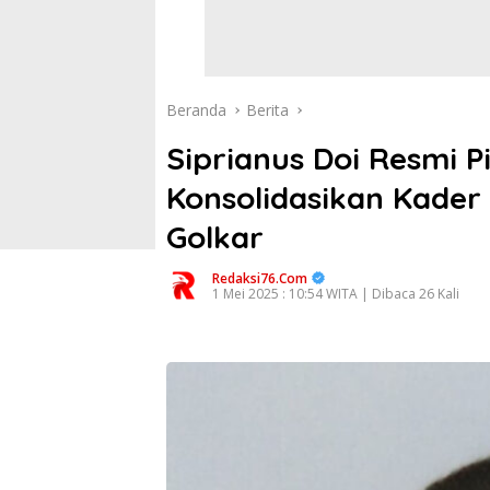
Beranda
Berita
Siprianus Doi Resmi P
Konsolidasikan Kader
Golkar
Redaksi76.com
1 Mei 2025 : 10:54 WITA | Dibaca 26 Kali