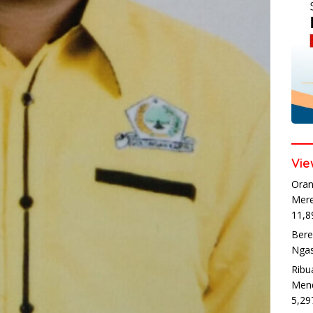
Vie
Oran
Mere
11,8
Bere
Ngas
Ribu
Mend
5,29