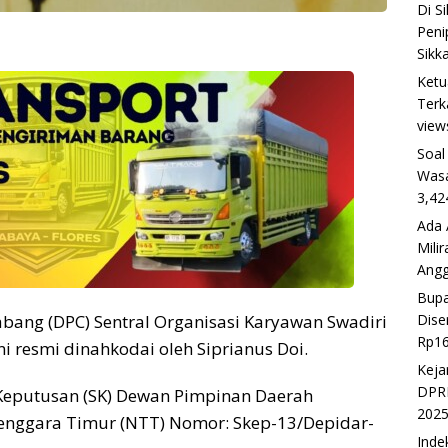
Di S
Peni
Sikk
Ketu
Terk
view
Soal
Wasa
3,42
Ada 
Mili
Ang
Bupa
Dise
ang (DPC) Sentral Organisasi Karyawan Swadiri
Rp16
i resmi dinahkodai oleh Siprianus Doi.
Keja
DPRD
 Keputusan (SK) Dewan Pimpinan Daerah
202
 Tenggara Timur (NTT) Nomor: Skep-13/Depidar-
Inde