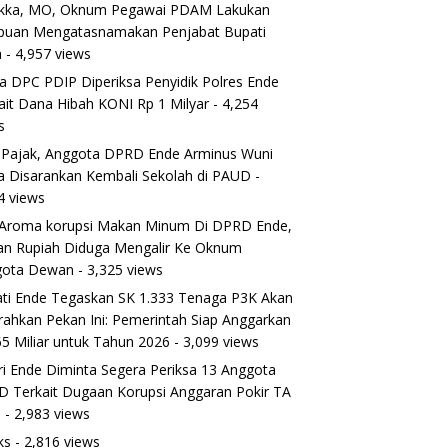
ikka, MO, Oknum Pegawai PDAM Lakukan
puan Mengatasnamakan Penjabat Bupati
a
- 4,957 views
a DPC PDIP Diperiksa Penyidik Polres Ende
ait Dana Hibah KONI Rp 1 Milyar
- 4,254
s
 Pajak, Anggota DPRD Ende Arminus Wuni
 Disarankan Kembali Sekolah di PAUD
-
4 views
Aroma korupsi Makan Minum Di DPRD Ende,
ran Rupiah Diduga Mengalir Ke Oknum
gota Dewan
- 3,325 views
ti Ende Tegaskan SK 1.333 Tenaga P3K Akan
rahkan Pekan Ini: Pemerintah Siap Anggarkan
5 Miliar untuk Tahun 2026
- 3,099 views
ri Ende Diminta Segera Periksa 13 Anggota
 Terkait Dugaan Korupsi Anggaran Pokir TA
5
- 2,983 views
ks
- 2,816 views