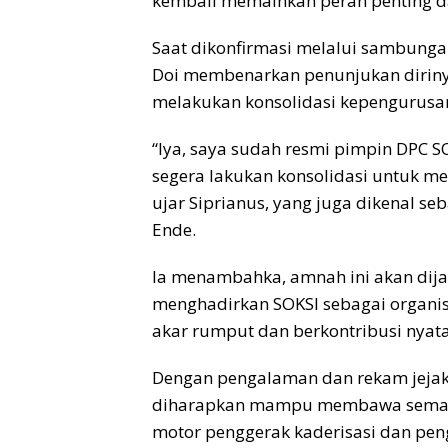
kembali memainkan peran penting d
Saat dikonfirmasi melalui sambunga
Doi membenarkan penunjukan diriny
melakukan konsolidasi kepengurusa
“Iya, saya sudah resmi pimpin DPC SO
segera lakukan konsolidasi untuk m
ujar Siprianus, yang juga dikenal se
Ende.
Ia menambahka, amnah ini akan dij
menghadirkan SOKSI sebagai organis
akar rumput dan berkontribusi nya
Dengan pengalaman dan rekam jejak d
diharapkan mampu membawa semang
motor penggerak kaderisasi dan peng