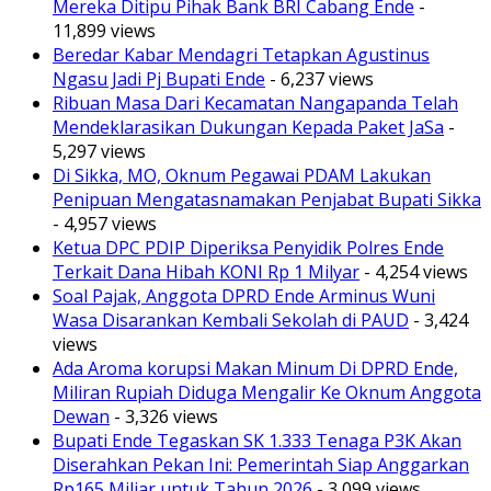
Mereka Ditipu Pihak Bank BRI Cabang Ende
-
11,899 views
Beredar Kabar Mendagri Tetapkan Agustinus
Ngasu Jadi Pj Bupati Ende
- 6,237 views
Ribuan Masa Dari Kecamatan Nangapanda Telah
Mendeklarasikan Dukungan Kepada Paket JaSa
-
5,297 views
Di Sikka, MO, Oknum Pegawai PDAM Lakukan
Penipuan Mengatasnamakan Penjabat Bupati Sikka
- 4,957 views
Ketua DPC PDIP Diperiksa Penyidik Polres Ende
Terkait Dana Hibah KONI Rp 1 Milyar
- 4,254 views
Soal Pajak, Anggota DPRD Ende Arminus Wuni
Wasa Disarankan Kembali Sekolah di PAUD
- 3,424
views
Ada Aroma korupsi Makan Minum Di DPRD Ende,
Miliran Rupiah Diduga Mengalir Ke Oknum Anggota
Dewan
- 3,326 views
Bupati Ende Tegaskan SK 1.333 Tenaga P3K Akan
Diserahkan Pekan Ini: Pemerintah Siap Anggarkan
Rp165 Miliar untuk Tahun 2026
- 3,099 views