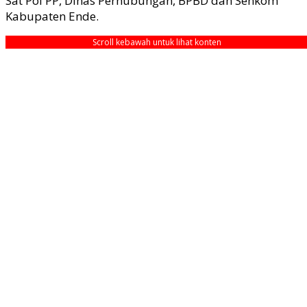
Sat Pol PP, Dinas Perhubungan, BPBD dan Senkom
Kabupaten Ende.
Scroll kebawah untuk lihat konten