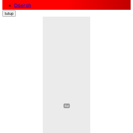
Daerah
Nasional
tutup
Politik
Ekonomi Bisnis
Hukum Kriminal
Pendidikan
Kesehatan
Sosial Budaya
Pariwisata
Opini
Olahraga