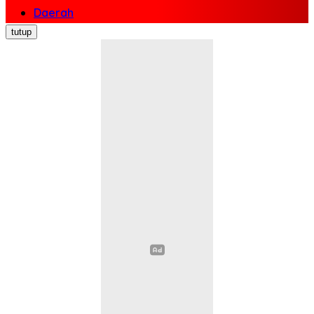
Daerah
Nasional
tutup
Politik
Ekonomi Bisnis
Hukum Kriminal
Pendidikan
Kesehatan
Sosial Budaya
Pariwisata
Opini
Olahraga