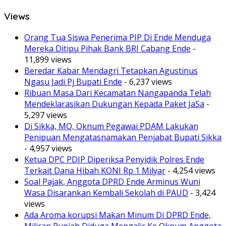
Views
Orang Tua Siswa Penerima PIP Di Ende Menduga
Mereka Ditipu Pihak Bank BRI Cabang Ende
-
11,899 views
Beredar Kabar Mendagri Tetapkan Agustinus
Ngasu Jadi Pj Bupati Ende
- 6,237 views
Ribuan Masa Dari Kecamatan Nangapanda Telah
Mendeklarasikan Dukungan Kepada Paket JaSa
-
5,297 views
Di Sikka, MO, Oknum Pegawai PDAM Lakukan
Penipuan Mengatasnamakan Penjabat Bupati Sikka
- 4,957 views
Ketua DPC PDIP Diperiksa Penyidik Polres Ende
Terkait Dana Hibah KONI Rp 1 Milyar
- 4,254 views
Soal Pajak, Anggota DPRD Ende Arminus Wuni
Wasa Disarankan Kembali Sekolah di PAUD
- 3,424
views
Ada Aroma korupsi Makan Minum Di DPRD Ende,