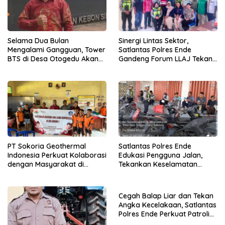
Selama Dua Bulan
Sinergi Lintas Sektor,
Mengalami Gangguan, Tower
Satlantas Polres Ende
BTS di Desa Otogedu Akan
Gandeng Forum LLAJ Tekan
Segera Diperbaiki
Angka Kecelakaan
PT Sokoria Geothermal
Satlantas Polres Ende
Indonesia Perkuat Kolaborasi
Edukasi Pengguna Jalan,
dengan Masyarakat di
Tekankan Keselamatan
Semester 1 2026
Berkendara Lewat
Pendekatan Humanis
Cegah Balap Liar dan Tekan
Angka Kecelakaan, Satlantas
Polres Ende Perkuat Patroli
Blue Light pada Malam Hari