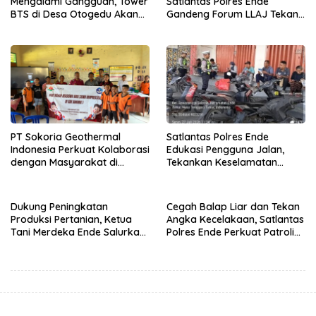
Mengalami Gangguan, Tower
Satlantas Polres Ende
BTS di Desa Otogedu Akan
Gandeng Forum LLAJ Tekan
Segera Diperbaiki
Angka Kecelakaan
PT Sokoria Geothermal
Satlantas Polres Ende
Indonesia Perkuat Kolaborasi
Edukasi Pengguna Jalan,
dengan Masyarakat di
Tekankan Keselamatan
Semester 1 2026
Berkendara Lewat
Pendekatan Humanis
Dukung Peningkatan
Cegah Balap Liar dan Tekan
Produksi Pertanian, Ketua
Angka Kecelakaan, Satlantas
Tani Merdeka Ende Salurkan
Polres Ende Perkuat Patroli
Traktor Roda Empat untuk
Blue Light pada Malam Hari
Kelompok Tani di Nduaria