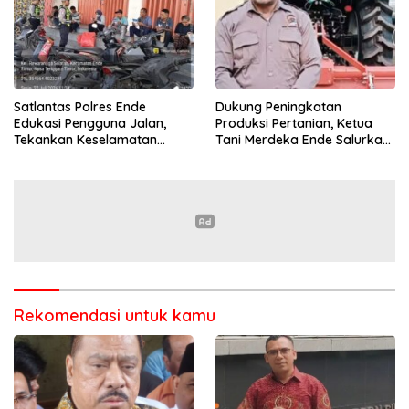
Satlantas Polres Ende
Dukung Peningkatan
Edukasi Pengguna Jalan,
Produksi Pertanian, Ketua
Tekankan Keselamatan
Tani Merdeka Ende Salurkan
Berkendara Lewat
Traktor Roda Empat untuk
Pendekatan Humanis
Kelompok Tani di Nduaria
Rekomendasi untuk kamu