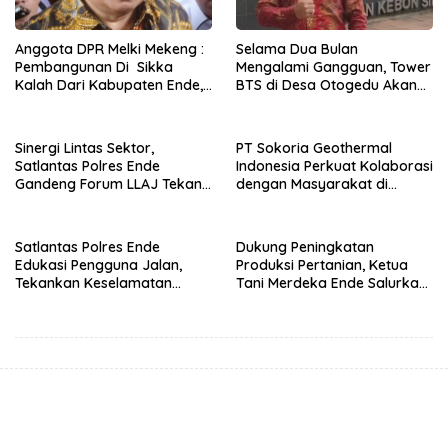
Anggota DPR Melki Mekeng :
Selama Dua Bulan
Pembangunan Di Sikka
Mengalami Gangguan, Tower
Kalah Dari Kabupaten Ende,
BTS di Desa Otogedu Akan
Jangan Pilih Bupati Suka
Segera Diperbaiki
‘Wora-Wora’
Sinergi Lintas Sektor,
PT Sokoria Geothermal
Satlantas Polres Ende
Indonesia Perkuat Kolaborasi
Gandeng Forum LLAJ Tekan
dengan Masyarakat di
Angka Kecelakaan
Semester 1 2026
Satlantas Polres Ende
Dukung Peningkatan
Edukasi Pengguna Jalan,
Produksi Pertanian, Ketua
Tekankan Keselamatan
Tani Merdeka Ende Salurkan
Berkendara Lewat
Traktor Roda Empat untuk
Pendekatan Humanis
Kelompok Tani di Nduaria