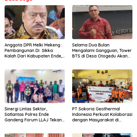
Anggota DPR Melki Mekeng :
Selama Dua Bulan
Pembangunan Di Sikka
Mengalami Gangguan, Tower
Kalah Dari Kabupaten Ende,
BTS di Desa Otogedu Akan
Jangan Pilih Bupati Suka
Segera Diperbaiki
‘Wora-Wora’
Sinergi Lintas Sektor,
PT Sokoria Geothermal
Satlantas Polres Ende
Indonesia Perkuat Kolaborasi
Gandeng Forum LLAJ Tekan
dengan Masyarakat di
Angka Kecelakaan
Semester 1 2026