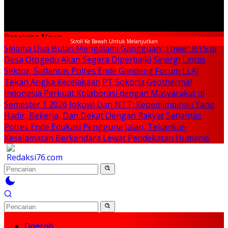
Breaking News
Scroll Ke Bawah Untuk Melanjutkan
Selama Dua Bulan Mengalami Gangguan, Tower BTS di
Desa Otogedu Akan Segera Diperbaiki
Sinergi Lintas
Sektor, Satlantas Polres Ende Gandeng Forum LLAJ
Tekan Angka Kecelakaan
PT Sokoria Geothermal
Indonesia Perkuat Kolaborasi dengan Masyarakat di
Semester 1 2026
Jokowi Dan NTT: Kepemimpinan Yang
Hadir, Bekerja, Dan Dekat Dengan Rakyat
Satlantas
Polres Ende Edukasi Pengguna Jalan, Tekankan
Keselamatan Berkendara Lewat Pendekatan Humanis
Daerah