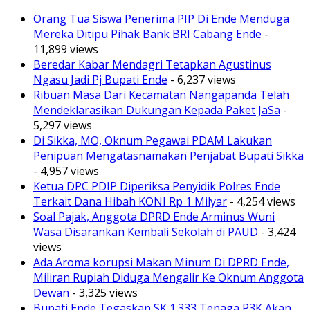
Orang Tua Siswa Penerima PIP Di Ende Menduga
Mereka Ditipu Pihak Bank BRI Cabang Ende
-
11,899 views
Beredar Kabar Mendagri Tetapkan Agustinus
Ngasu Jadi Pj Bupati Ende
- 6,237 views
Ribuan Masa Dari Kecamatan Nangapanda Telah
Mendeklarasikan Dukungan Kepada Paket JaSa
-
5,297 views
Di Sikka, MO, Oknum Pegawai PDAM Lakukan
Penipuan Mengatasnamakan Penjabat Bupati Sikka
- 4,957 views
Ketua DPC PDIP Diperiksa Penyidik Polres Ende
Terkait Dana Hibah KONI Rp 1 Milyar
- 4,254 views
Soal Pajak, Anggota DPRD Ende Arminus Wuni
Wasa Disarankan Kembali Sekolah di PAUD
- 3,424
views
Ada Aroma korupsi Makan Minum Di DPRD Ende,
Miliran Rupiah Diduga Mengalir Ke Oknum Anggota
Dewan
- 3,325 views
Bupati Ende Tegaskan SK 1.333 Tenaga P3K Akan