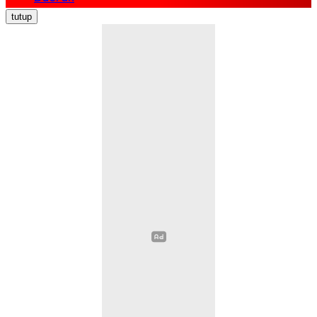
Nasional
tutup
Politik
Ekonomi Bisnis
Hukum Kriminal
Pendidikan
Kesehatan
Sosial Budaya
Pariwisata
Opini
Olahraga