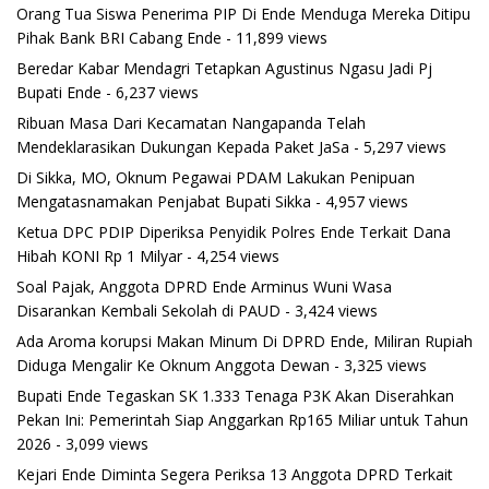
Orang Tua Siswa Penerima PIP Di Ende Menduga Mereka Ditipu
Pihak Bank BRI Cabang Ende
- 11,899 views
Beredar Kabar Mendagri Tetapkan Agustinus Ngasu Jadi Pj
Bupati Ende
- 6,237 views
Ribuan Masa Dari Kecamatan Nangapanda Telah
Mendeklarasikan Dukungan Kepada Paket JaSa
- 5,297 views
Di Sikka, MO, Oknum Pegawai PDAM Lakukan Penipuan
Mengatasnamakan Penjabat Bupati Sikka
- 4,957 views
Ketua DPC PDIP Diperiksa Penyidik Polres Ende Terkait Dana
Hibah KONI Rp 1 Milyar
- 4,254 views
Soal Pajak, Anggota DPRD Ende Arminus Wuni Wasa
Disarankan Kembali Sekolah di PAUD
- 3,424 views
Ada Aroma korupsi Makan Minum Di DPRD Ende, Miliran Rupiah
Diduga Mengalir Ke Oknum Anggota Dewan
- 3,325 views
Bupati Ende Tegaskan SK 1.333 Tenaga P3K Akan Diserahkan
Pekan Ini: Pemerintah Siap Anggarkan Rp165 Miliar untuk Tahun
2026
- 3,099 views
Kejari Ende Diminta Segera Periksa 13 Anggota DPRD Terkait