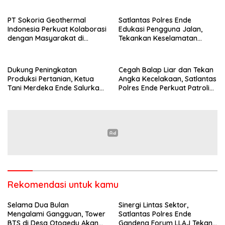
PT Sokoria Geothermal
Satlantas Polres Ende
Indonesia Perkuat Kolaborasi
Edukasi Pengguna Jalan,
dengan Masyarakat di
Tekankan Keselamatan
Semester 1 2026
Berkendara Lewat
Pendekatan Humanis
Dukung Peningkatan
Cegah Balap Liar dan Tekan
Produksi Pertanian, Ketua
Angka Kecelakaan, Satlantas
Tani Merdeka Ende Salurkan
Polres Ende Perkuat Patroli
Traktor Roda Empat untuk
Blue Light pada Malam Hari
Kelompok Tani di Nduaria
Rekomendasi untuk kamu
Selama Dua Bulan
Sinergi Lintas Sektor,
Mengalami Gangguan, Tower
Satlantas Polres Ende
BTS di Desa Otogedu Akan
Gandeng Forum LLAJ Tekan