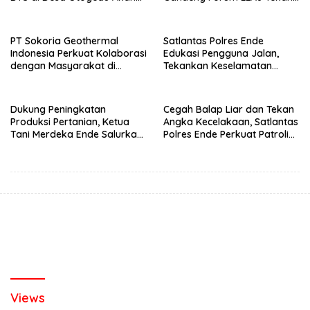
Segera Diperbaiki
Angka Kecelakaan
PT Sokoria Geothermal
Satlantas Polres Ende
Indonesia Perkuat Kolaborasi
Edukasi Pengguna Jalan,
dengan Masyarakat di
Tekankan Keselamatan
Semester 1 2026
Berkendara Lewat
Pendekatan Humanis
Dukung Peningkatan
Cegah Balap Liar dan Tekan
Produksi Pertanian, Ketua
Angka Kecelakaan, Satlantas
Tani Merdeka Ende Salurkan
Polres Ende Perkuat Patroli
Traktor Roda Empat untuk
Blue Light pada Malam Hari
Kelompok Tani di Nduaria
Views