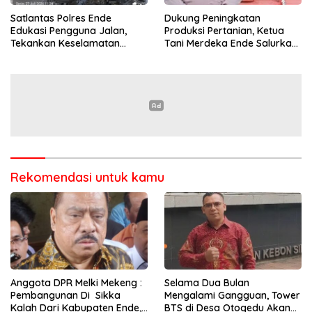
Satlantas Polres Ende
Dukung Peningkatan
Edukasi Pengguna Jalan,
Produksi Pertanian, Ketua
Tekankan Keselamatan
Tani Merdeka Ende Salurkan
Berkendara Lewat
Traktor Roda Empat untuk
Pendekatan Humanis
Kelompok Tani di Nduaria
Rekomendasi untuk kamu
Anggota DPR Melki Mekeng :
Selama Dua Bulan
Pembangunan Di Sikka
Mengalami Gangguan, Tower
Kalah Dari Kabupaten Ende,
BTS di Desa Otogedu Akan