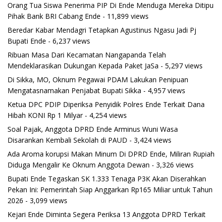
Orang Tua Siswa Penerima PIP Di Ende Menduga Mereka Ditipu
Pihak Bank BRI Cabang Ende
- 11,899 views
Beredar Kabar Mendagri Tetapkan Agustinus Ngasu Jadi Pj
Bupati Ende
- 6,237 views
Ribuan Masa Dari Kecamatan Nangapanda Telah
Mendeklarasikan Dukungan Kepada Paket JaSa
- 5,297 views
Di Sikka, MO, Oknum Pegawai PDAM Lakukan Penipuan
Mengatasnamakan Penjabat Bupati Sikka
- 4,957 views
Ketua DPC PDIP Diperiksa Penyidik Polres Ende Terkait Dana
Hibah KONI Rp 1 Milyar
- 4,254 views
Soal Pajak, Anggota DPRD Ende Arminus Wuni Wasa
Disarankan Kembali Sekolah di PAUD
- 3,424 views
Ada Aroma korupsi Makan Minum Di DPRD Ende, Miliran Rupiah
Diduga Mengalir Ke Oknum Anggota Dewan
- 3,326 views
Bupati Ende Tegaskan SK 1.333 Tenaga P3K Akan Diserahkan
Pekan Ini: Pemerintah Siap Anggarkan Rp165 Miliar untuk Tahun
2026
- 3,099 views
Kejari Ende Diminta Segera Periksa 13 Anggota DPRD Terkait