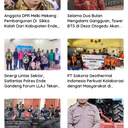
Anggota DPR Melki Mekeng :
Selama Dua Bulan
Pembangunan Di Sikka
Mengalami Gangguan, Tower
Kalah Dari Kabupaten Ende,
BTS di Desa Otogedu Akan
Jangan Pilih Bupati Suka
Segera Diperbaiki
‘Wora-Wora’
Sinergi Lintas Sektor,
PT Sokoria Geothermal
Satlantas Polres Ende
Indonesia Perkuat Kolaborasi
Gandeng Forum LLAJ Tekan
dengan Masyarakat di
Angka Kecelakaan
Semester 1 2026