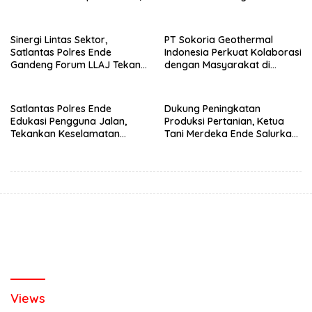
Jangan Pilih Bupati Suka
Segera Diperbaiki
‘Wora-Wora’
Sinergi Lintas Sektor,
PT Sokoria Geothermal
Satlantas Polres Ende
Indonesia Perkuat Kolaborasi
Gandeng Forum LLAJ Tekan
dengan Masyarakat di
Angka Kecelakaan
Semester 1 2026
Satlantas Polres Ende
Dukung Peningkatan
Edukasi Pengguna Jalan,
Produksi Pertanian, Ketua
Tekankan Keselamatan
Tani Merdeka Ende Salurkan
Berkendara Lewat
Traktor Roda Empat untuk
Pendekatan Humanis
Kelompok Tani di Nduaria
Views