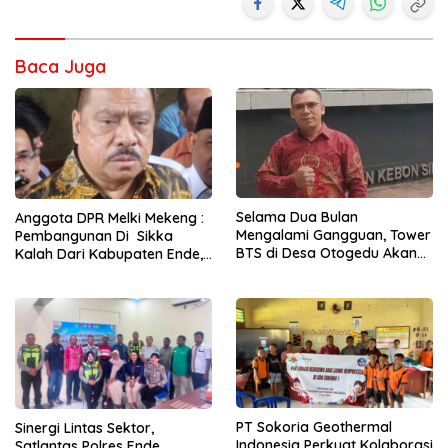
Baca Juga
Selama Dua Bulan
Anggota DPR Melki Mekeng :
Mengalami Gangguan, Tower
Pembangunan Di Sikka
BTS di Desa Otogedu Akan
Kalah Dari Kabupaten Ende,
Segera Diperbaiki
Jangan Pilih Bupati Suka
‘Wora-Wora’
PT Sokoria Geothermal
Sinergi Lintas Sektor,
Indonesia Perkuat Kolaborasi
Satlantas Polres Ende