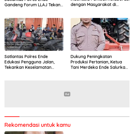
dengan Masyarakat di
Gandeng Forum LLAJ Tekan
Semester 1 2026
Angka Kecelakaan
Satlantas Polres Ende
Dukung Peningkatan
Edukasi Pengguna Jalan,
Produksi Pertanian, Ketua
Tekankan Keselamatan
Tani Merdeka Ende Salurkan
Berkendara Lewat
Traktor Roda Empat untuk
Pendekatan Humanis
Kelompok Tani di Nduaria
Rekomendasi untuk kamu