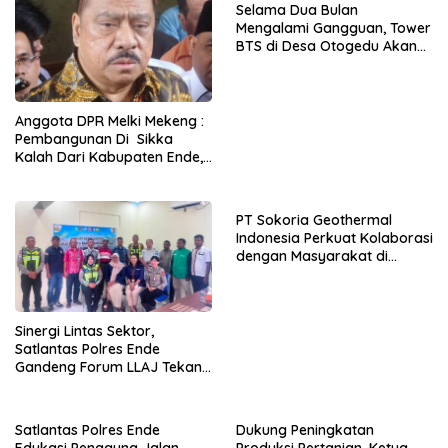
Selama Dua Bulan
Mengalami Gangguan, Tower
BTS di Desa Otogedu Akan
Segera Diperbaiki
Anggota DPR Melki Mekeng :
Pembangunan Di Sikka
Kalah Dari Kabupaten Ende,
Jangan Pilih Bupati Suka
‘Wora-Wora’
PT Sokoria Geothermal
Indonesia Perkuat Kolaborasi
dengan Masyarakat di
Semester 1 2026
Sinergi Lintas Sektor,
Satlantas Polres Ende
Gandeng Forum LLAJ Tekan
Angka Kecelakaan
Satlantas Polres Ende
Dukung Peningkatan
Edukasi Pengguna Jalan,
Produksi Pertanian, Ketua