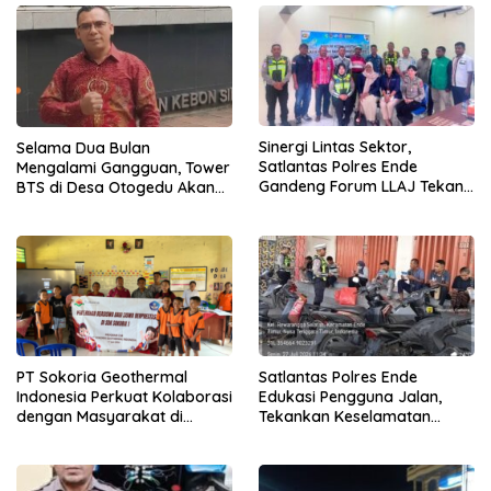
Sinergi Lintas Sektor,
Selama Dua Bulan
Satlantas Polres Ende
Mengalami Gangguan, Tower
Gandeng Forum LLAJ Tekan
BTS di Desa Otogedu Akan
Angka Kecelakaan
Segera Diperbaiki
PT Sokoria Geothermal
Satlantas Polres Ende
Indonesia Perkuat Kolaborasi
Edukasi Pengguna Jalan,
dengan Masyarakat di
Tekankan Keselamatan
Semester 1 2026
Berkendara Lewat
Pendekatan Humanis