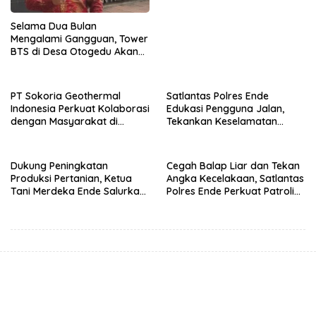
Selama Dua Bulan
Mengalami Gangguan, Tower
BTS di Desa Otogedu Akan
Segera Diperbaiki
PT Sokoria Geothermal
Satlantas Polres Ende
Indonesia Perkuat Kolaborasi
Edukasi Pengguna Jalan,
dengan Masyarakat di
Tekankan Keselamatan
Semester 1 2026
Berkendara Lewat
Pendekatan Humanis
Dukung Peningkatan
Cegah Balap Liar dan Tekan
Produksi Pertanian, Ketua
Angka Kecelakaan, Satlantas
Tani Merdeka Ende Salurkan
Polres Ende Perkuat Patroli
Traktor Roda Empat untuk
Blue Light pada Malam Hari
Kelompok Tani di Nduaria