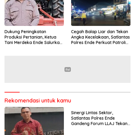
Dukung Peningkatan
Cegah Balap Liar dan Tekan
Produksi Pertanian, Ketua
Angka Kecelakaan, Satlantas
Tani Merdeka Ende Salurkan
Polres Ende Perkuat Patroli
Traktor Roda Empat untuk
Blue Light pada Malam Hari
Kelompok Tani di Nduaria
Rekomendasi untuk kamu
Sinergi Lintas Sektor,
Satlantas Polres Ende
Gandeng Forum LLAJ Tekan
Angka Kecelakaan