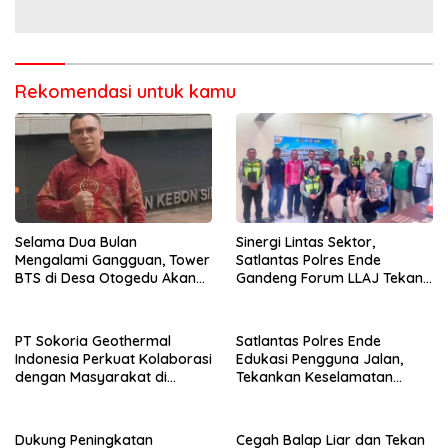
Rekomendasi untuk kamu
Selama Dua Bulan
Sinergi Lintas Sektor,
Mengalami Gangguan, Tower
Satlantas Polres Ende
BTS di Desa Otogedu Akan
Gandeng Forum LLAJ Tekan
Segera Diperbaiki
Angka Kecelakaan
PT Sokoria Geothermal
Satlantas Polres Ende
Indonesia Perkuat Kolaborasi
Edukasi Pengguna Jalan,
dengan Masyarakat di
Tekankan Keselamatan
Semester 1 2026
Berkendara Lewat
Pendekatan Humanis
Dukung Peningkatan
Cegah Balap Liar dan Tekan