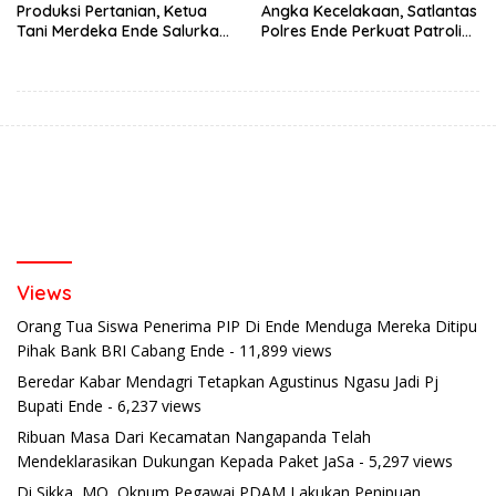
Produksi Pertanian, Ketua
Angka Kecelakaan, Satlantas
Tani Merdeka Ende Salurkan
Polres Ende Perkuat Patroli
Traktor Roda Empat untuk
Blue Light pada Malam Hari
Kelompok Tani di Nduaria
Views
Orang Tua Siswa Penerima PIP Di Ende Menduga Mereka Ditipu
Pihak Bank BRI Cabang Ende
- 11,899 views
Beredar Kabar Mendagri Tetapkan Agustinus Ngasu Jadi Pj
Bupati Ende
- 6,237 views
Ribuan Masa Dari Kecamatan Nangapanda Telah
Mendeklarasikan Dukungan Kepada Paket JaSa
- 5,297 views
Di Sikka, MO, Oknum Pegawai PDAM Lakukan Penipuan