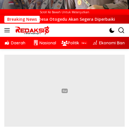
Scroll Ke Bawah Untuk Melanjutkan
BTS di Desa Otogedu Akan Segera Diperbaiki
Breaking News
Sinergi 
Daerah
Nasional
Politik
Ekonomi Bisnis