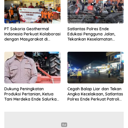
PT Sokoria Geothermal
Satlantas Polres Ende
Indonesia Perkuat Kolaborasi
Edukasi Pengguna Jalan,
dengan Masyarakat di
Tekankan Keselamatan
Semester 1 2026
Berkendara Lewat
Pendekatan Humanis
Dukung Peningkatan
Cegah Balap Liar dan Tekan
Produksi Pertanian, Ketua
Angka Kecelakaan, Satlantas
Tani Merdeka Ende Salurkan
Polres Ende Perkuat Patroli
Traktor Roda Empat untuk
Blue Light pada Malam Hari
Kelompok Tani di Nduaria