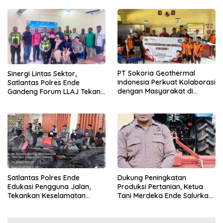
‘Wora-Wora’
PT Sokoria Geothermal
Sinergi Lintas Sektor,
Indonesia Perkuat Kolaborasi
Satlantas Polres Ende
dengan Masyarakat di
Gandeng Forum LLAJ Tekan
Semester 1 2026
Angka Kecelakaan
Satlantas Polres Ende
Dukung Peningkatan
Edukasi Pengguna Jalan,
Produksi Pertanian, Ketua
Tekankan Keselamatan
Tani Merdeka Ende Salurkan
Berkendara Lewat
Traktor Roda Empat untuk
Pendekatan Humanis
Kelompok Tani di Nduaria