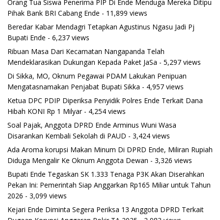
Orang Tua Siswa Penerima PIP Di Ende Menduga Mereka Ditipu
Pihak Bank BRI Cabang Ende
- 11,899 views
Beredar Kabar Mendagri Tetapkan Agustinus Ngasu Jadi Pj
Bupati Ende
- 6,237 views
Ribuan Masa Dari Kecamatan Nangapanda Telah
Mendeklarasikan Dukungan Kepada Paket JaSa
- 5,297 views
Di Sikka, MO, Oknum Pegawai PDAM Lakukan Penipuan
Mengatasnamakan Penjabat Bupati Sikka
- 4,957 views
Ketua DPC PDIP Diperiksa Penyidik Polres Ende Terkait Dana
Hibah KONI Rp 1 Milyar
- 4,254 views
Soal Pajak, Anggota DPRD Ende Arminus Wuni Wasa
Disarankan Kembali Sekolah di PAUD
- 3,424 views
Ada Aroma korupsi Makan Minum Di DPRD Ende, Miliran Rupiah
Diduga Mengalir Ke Oknum Anggota Dewan
- 3,326 views
Bupati Ende Tegaskan SK 1.333 Tenaga P3K Akan Diserahkan
Pekan Ini: Pemerintah Siap Anggarkan Rp165 Miliar untuk Tahun
2026
- 3,099 views
Kejari Ende Diminta Segera Periksa 13 Anggota DPRD Terkait