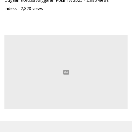
Dugaan Korupsi Anggaran Pokir TA 2025
- 2,983 views
Indeks
- 2,820 views