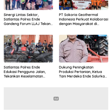
Sinergi Lintas Sektor,
PT Sokoria Geothermal
Satlantas Polres Ende
Indonesia Perkuat Kolaborasi
Gandeng Forum LLAJ Tekan
dengan Masyarakat di
Angka Kecelakaan
Semester 1 2026
Satlantas Polres Ende
Dukung Peningkatan
Edukasi Pengguna Jalan,
Produksi Pertanian, Ketua
Tekankan Keselamatan
Tani Merdeka Ende Salurkan
Berkendara Lewat
Traktor Roda Empat untuk
Pendekatan Humanis
Kelompok Tani di Nduaria