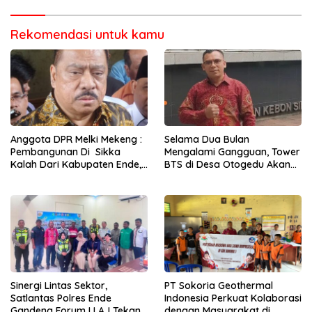
Rekomendasi untuk kamu
Anggota DPR Melki Mekeng :
Selama Dua Bulan
Pembangunan Di Sikka
Mengalami Gangguan, Tower
Kalah Dari Kabupaten Ende,
BTS di Desa Otogedu Akan
Jangan Pilih Bupati Suka
Segera Diperbaiki
‘Wora-Wora’
Sinergi Lintas Sektor,
PT Sokoria Geothermal
Satlantas Polres Ende
Indonesia Perkuat Kolaborasi
Gandeng Forum LLAJ Tekan
dengan Masyarakat di