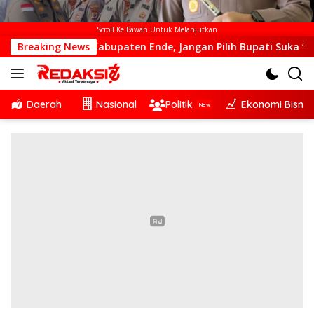
Scroll Ke Bawah Untuk Melanjutkan
bupaten Ende, Jangan Pilih Bupati Suka ‘Wora-Wora’
Breaking News
S
Daerah
Nasional
Politik
Ekonomi Bisnis