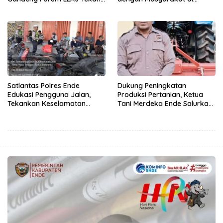
Angka Kecelakaan
Semester 1 2026
Satlantas Polres Ende
Dukung Peningkatan
Edukasi Pengguna Jalan,
Produksi Pertanian, Ketua
Tekankan Keselamatan
Tani Merdeka Ende Salurkan
Berkendara Lewat
Traktor Roda Empat untuk
Pendekatan Humanis
Kelompok Tani di Nduaria