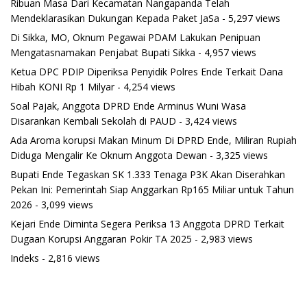
Ribuan Masa Dari Kecamatan Nangapanda Telah
Mendeklarasikan Dukungan Kepada Paket JaSa
- 5,297 views
Di Sikka, MO, Oknum Pegawai PDAM Lakukan Penipuan
Mengatasnamakan Penjabat Bupati Sikka
- 4,957 views
Ketua DPC PDIP Diperiksa Penyidik Polres Ende Terkait Dana
Hibah KONI Rp 1 Milyar
- 4,254 views
Soal Pajak, Anggota DPRD Ende Arminus Wuni Wasa
Disarankan Kembali Sekolah di PAUD
- 3,424 views
Ada Aroma korupsi Makan Minum Di DPRD Ende, Miliran Rupiah
Diduga Mengalir Ke Oknum Anggota Dewan
- 3,325 views
Bupati Ende Tegaskan SK 1.333 Tenaga P3K Akan Diserahkan
Pekan Ini: Pemerintah Siap Anggarkan Rp165 Miliar untuk Tahun
2026
- 3,099 views
Kejari Ende Diminta Segera Periksa 13 Anggota DPRD Terkait
Dugaan Korupsi Anggaran Pokir TA 2025
- 2,983 views
Indeks
- 2,816 views