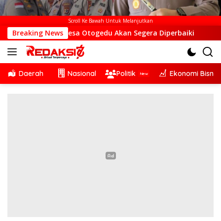
Scroll Ke Bawah Untuk Melanjutkan
S di Desa Otogedu Akan Segera Diperbaiki
Breaking News
Sinergi Li
Daerah
Nasional
Politik
Ekonomi Bisnis