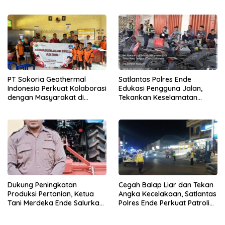
Angka Kecelakaan
Segera Diperbaiki
PT Sokoria Geothermal
Satlantas Polres Ende
Indonesia Perkuat Kolaborasi
Edukasi Pengguna Jalan,
dengan Masyarakat di
Tekankan Keselamatan
Semester 1 2026
Berkendara Lewat
Pendekatan Humanis
Dukung Peningkatan
Cegah Balap Liar dan Tekan
Produksi Pertanian, Ketua
Angka Kecelakaan, Satlantas
Tani Merdeka Ende Salurkan
Polres Ende Perkuat Patroli
Traktor Roda Empat untuk
Blue Light pada Malam Hari
Kelompok Tani di Nduaria