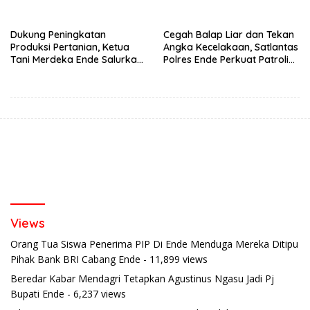
Semester 1 2026
Berkendara Lewat
Pendekatan Humanis
Dukung Peningkatan
Cegah Balap Liar dan Tekan
Produksi Pertanian, Ketua
Angka Kecelakaan, Satlantas
Tani Merdeka Ende Salurkan
Polres Ende Perkuat Patroli
Traktor Roda Empat untuk
Blue Light pada Malam Hari
Kelompok Tani di Nduaria
Views
Orang Tua Siswa Penerima PIP Di Ende Menduga Mereka Ditipu
Pihak Bank BRI Cabang Ende
- 11,899 views
Beredar Kabar Mendagri Tetapkan Agustinus Ngasu Jadi Pj
Bupati Ende
- 6,237 views