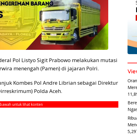
deral Pol Listyo Sigit Prabowo melakukan mutasi
erwira menengah (Pamen) di jajaran Polri.
Vie
Oran
njuk Kombes Pol Andre Librian sebagai Direktur
Mere
Dirreskrimum) Polda Aceh.
11,8
Bere
ebawah untuk lihat konten
Ngas
Ribu
Mend
5,29