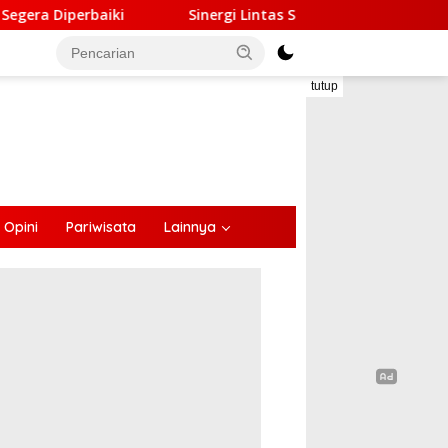
inergi Lintas Sektor, Satlantas Polres Ende Gandeng Forum LLA
tutup
Opini
Pariwisata
Lainnya