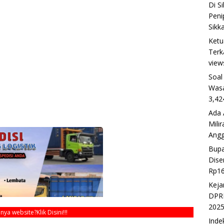
Di S
Peni
Sikk
Ketu
Terk
view
Soal
Wasa
3,42
Ada 
Mili
Ang
Bupa
Dise
Rp16
Keja
DPRD
202
unya website?
Klik Disini!!!
Inde