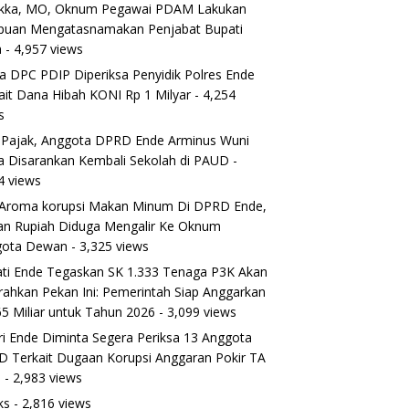
ikka, MO, Oknum Pegawai PDAM Lakukan
puan Mengatasnamakan Penjabat Bupati
a
- 4,957 views
a DPC PDIP Diperiksa Penyidik Polres Ende
ait Dana Hibah KONI Rp 1 Milyar
- 4,254
s
 Pajak, Anggota DPRD Ende Arminus Wuni
 Disarankan Kembali Sekolah di PAUD
-
4 views
Aroma korupsi Makan Minum Di DPRD Ende,
ran Rupiah Diduga Mengalir Ke Oknum
gota Dewan
- 3,325 views
ti Ende Tegaskan SK 1.333 Tenaga P3K Akan
rahkan Pekan Ini: Pemerintah Siap Anggarkan
5 Miliar untuk Tahun 2026
- 3,099 views
ri Ende Diminta Segera Periksa 13 Anggota
 Terkait Dugaan Korupsi Anggaran Pokir TA
5
- 2,983 views
ks
- 2,816 views