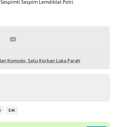
Sespimti Sespim Lemdiklat Polri.
 Jalan Komodo, Satu Korban Luka Parah
5
S.IK