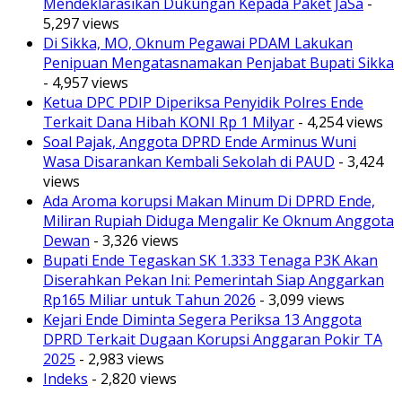
Mendeklarasikan Dukungan Kepada Paket JaSa
-
5,297 views
Di Sikka, MO, Oknum Pegawai PDAM Lakukan
Penipuan Mengatasnamakan Penjabat Bupati Sikka
- 4,957 views
Ketua DPC PDIP Diperiksa Penyidik Polres Ende
Terkait Dana Hibah KONI Rp 1 Milyar
- 4,254 views
Soal Pajak, Anggota DPRD Ende Arminus Wuni
Wasa Disarankan Kembali Sekolah di PAUD
- 3,424
views
Ada Aroma korupsi Makan Minum Di DPRD Ende,
Miliran Rupiah Diduga Mengalir Ke Oknum Anggota
Dewan
- 3,326 views
Bupati Ende Tegaskan SK 1.333 Tenaga P3K Akan
Diserahkan Pekan Ini: Pemerintah Siap Anggarkan
Rp165 Miliar untuk Tahun 2026
- 3,099 views
Kejari Ende Diminta Segera Periksa 13 Anggota
DPRD Terkait Dugaan Korupsi Anggaran Pokir TA
2025
- 2,983 views
Indeks
- 2,820 views