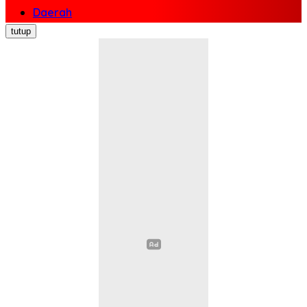
Daerah
Nasional
tutup
Politik
Ekonomi Bisnis
Hukum Kriminal
Pendidikan
Kesehatan
Sosial Budaya
Pariwisata
Opini
Olahraga