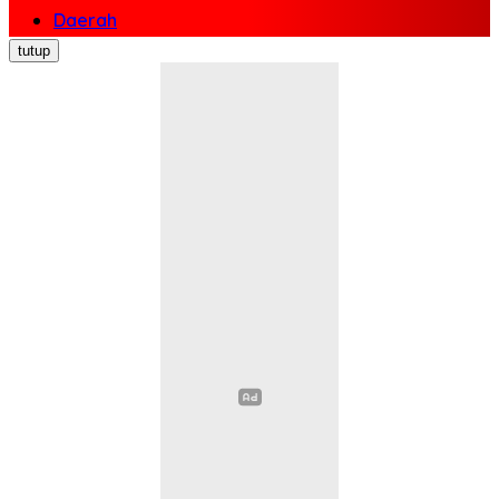
Daerah
Nasional
tutup
Politik
Ekonomi Bisnis
Hukum Kriminal
Pendidikan
Kesehatan
Sosial Budaya
Pariwisata
Opini
Olahraga