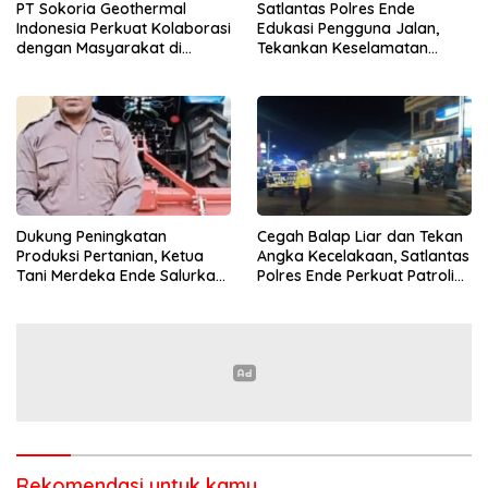
PT Sokoria Geothermal
Satlantas Polres Ende
Indonesia Perkuat Kolaborasi
Edukasi Pengguna Jalan,
dengan Masyarakat di
Tekankan Keselamatan
Semester 1 2026
Berkendara Lewat
Pendekatan Humanis
Dukung Peningkatan
Cegah Balap Liar dan Tekan
Produksi Pertanian, Ketua
Angka Kecelakaan, Satlantas
Tani Merdeka Ende Salurkan
Polres Ende Perkuat Patroli
Traktor Roda Empat untuk
Blue Light pada Malam Hari
Kelompok Tani di Nduaria
Rekomendasi untuk kamu