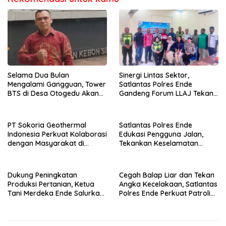
Selama Dua Bulan
Sinergi Lintas Sektor,
Mengalami Gangguan, Tower
Satlantas Polres Ende
BTS di Desa Otogedu Akan
Gandeng Forum LLAJ Tekan
Segera Diperbaiki
Angka Kecelakaan
PT Sokoria Geothermal
Satlantas Polres Ende
Indonesia Perkuat Kolaborasi
Edukasi Pengguna Jalan,
dengan Masyarakat di
Tekankan Keselamatan
Semester 1 2026
Berkendara Lewat
Pendekatan Humanis
Dukung Peningkatan
Cegah Balap Liar dan Tekan
Produksi Pertanian, Ketua
Angka Kecelakaan, Satlantas
Tani Merdeka Ende Salurkan
Polres Ende Perkuat Patroli
Traktor Roda Empat untuk
Blue Light pada Malam Hari
Kelompok Tani di Nduaria