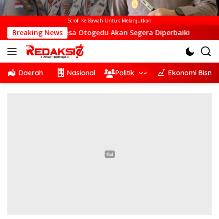
Scroll Ke Bawah Untuk Melanjutkan
S di Desa Otogedu Akan Segera Diperbaiki
Breaking News
Sinergi Li
Daerah
Nasional
Politik
Ekonomi Bisnis