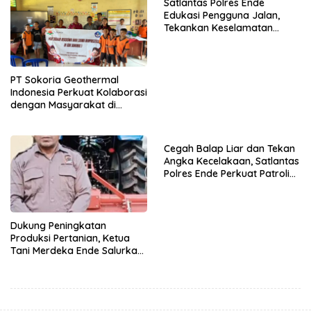
Satlantas Polres Ende
Edukasi Pengguna Jalan,
Tekankan Keselamatan
Berkendara Lewat
Pendekatan Humanis
PT Sokoria Geothermal
Indonesia Perkuat Kolaborasi
dengan Masyarakat di
Semester 1 2026
Cegah Balap Liar dan Tekan
Angka Kecelakaan, Satlantas
Polres Ende Perkuat Patroli
Blue Light pada Malam Hari
Dukung Peningkatan
Produksi Pertanian, Ketua
Tani Merdeka Ende Salurkan
Traktor Roda Empat untuk
Kelompok Tani di Nduaria