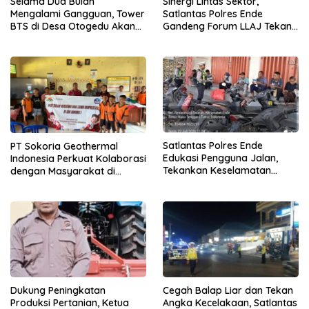
Selama Dua Bulan
Sinergi Lintas Sektor,
Mengalami Gangguan, Tower
Satlantas Polres Ende
BTS di Desa Otogedu Akan
Gandeng Forum LLAJ Tekan
Segera Diperbaiki
Angka Kecelakaan
Satlantas Polres Ende
PT Sokoria Geothermal
Edukasi Pengguna Jalan,
Indonesia Perkuat Kolaborasi
Tekankan Keselamatan
dengan Masyarakat di
Berkendara Lewat
Semester 1 2026
Pendekatan Humanis
Cegah Balap Liar dan Tekan
Dukung Peningkatan
Angka Kecelakaan, Satlantas
Produksi Pertanian, Ketua