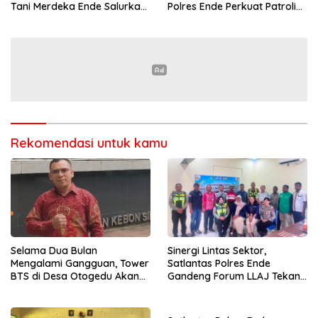
Polres Ende Perkuat Patroli
Tani Merdeka Ende Salurkan
Blue Light pada Malam Hari
Traktor Roda Empat untuk
Kelompok Tani di Nduaria
Rekomendasi untuk kamu
Selama Dua Bulan
Sinergi Lintas Sektor,
Mengalami Gangguan, Tower
Satlantas Polres Ende
BTS di Desa Otogedu Akan
Gandeng Forum LLAJ Tekan
Segera Diperbaiki
Angka Kecelakaan