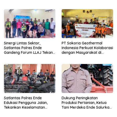
Jangan Pilih Bupati Suka
Segera Diperbaiki
‘Wora-Wora’
Sinergi Lintas Sektor,
PT Sokoria Geothermal
Satlantas Polres Ende
Indonesia Perkuat Kolaborasi
Gandeng Forum LLAJ Tekan
dengan Masyarakat di
Angka Kecelakaan
Semester 1 2026
Satlantas Polres Ende
Dukung Peningkatan
Edukasi Pengguna Jalan,
Produksi Pertanian, Ketua
Tekankan Keselamatan
Tani Merdeka Ende Salurkan
Berkendara Lewat
Traktor Roda Empat untuk
Pendekatan Humanis
Kelompok Tani di Nduaria