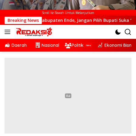
Scroll Ke Bawah Untuk Melanjutkan
paten Ende, Jangan Pilih Bupati Suka ‘Wora-Wora’
Breaking News
Se
Daerah
Nasional
Politik
Ekonomi Bisnis