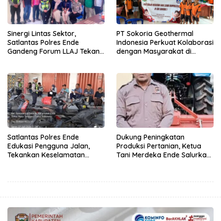
Sinergi Lintas Sektor,
PT Sokoria Geothermal
Satlantas Polres Ende
Indonesia Perkuat Kolaborasi
Gandeng Forum LLAJ Tekan
dengan Masyarakat di
Angka Kecelakaan
Semester 1 2026
Satlantas Polres Ende
Dukung Peningkatan
Edukasi Pengguna Jalan,
Produksi Pertanian, Ketua
Tekankan Keselamatan
Tani Merdeka Ende Salurkan
Berkendara Lewat
Traktor Roda Empat untuk
Pendekatan Humanis
Kelompok Tani di Nduaria