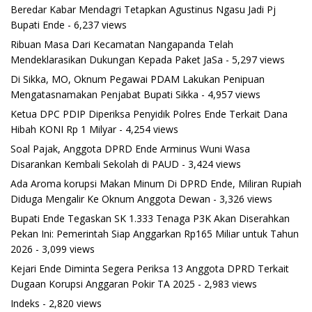
Beredar Kabar Mendagri Tetapkan Agustinus Ngasu Jadi Pj
Bupati Ende
- 6,237 views
Ribuan Masa Dari Kecamatan Nangapanda Telah
Mendeklarasikan Dukungan Kepada Paket JaSa
- 5,297 views
Di Sikka, MO, Oknum Pegawai PDAM Lakukan Penipuan
Mengatasnamakan Penjabat Bupati Sikka
- 4,957 views
Ketua DPC PDIP Diperiksa Penyidik Polres Ende Terkait Dana
Hibah KONI Rp 1 Milyar
- 4,254 views
Soal Pajak, Anggota DPRD Ende Arminus Wuni Wasa
Disarankan Kembali Sekolah di PAUD
- 3,424 views
Ada Aroma korupsi Makan Minum Di DPRD Ende, Miliran Rupiah
Diduga Mengalir Ke Oknum Anggota Dewan
- 3,326 views
Bupati Ende Tegaskan SK 1.333 Tenaga P3K Akan Diserahkan
Pekan Ini: Pemerintah Siap Anggarkan Rp165 Miliar untuk Tahun
2026
- 3,099 views
Kejari Ende Diminta Segera Periksa 13 Anggota DPRD Terkait
Dugaan Korupsi Anggaran Pokir TA 2025
- 2,983 views
Indeks
- 2,820 views