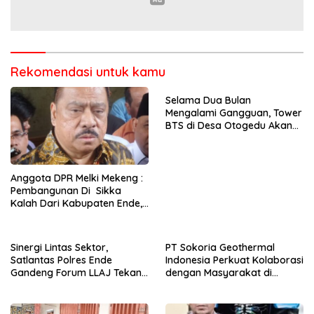
Rekomendasi untuk kamu
Selama Dua Bulan
Mengalami Gangguan, Tower
BTS di Desa Otogedu Akan
Segera Diperbaiki
Anggota DPR Melki Mekeng :
Pembangunan Di Sikka
Kalah Dari Kabupaten Ende,
Jangan Pilih Bupati Suka
‘Wora-Wora’
Sinergi Lintas Sektor,
PT Sokoria Geothermal
Satlantas Polres Ende
Indonesia Perkuat Kolaborasi
Gandeng Forum LLAJ Tekan
dengan Masyarakat di
Angka Kecelakaan
Semester 1 2026