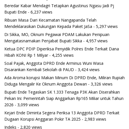
Beredar Kabar Mendagri Tetapkan Agustinus Ngasu Jadi Pj
Bupati Ende
- 6,237 views
Ribuan Masa Dari Kecamatan Nangapanda Telah
Mendeklarasikan Dukungan Kepada Paket JaSa
- 5,297 views
Di Sikka, MO, Oknum Pegawai PDAM Lakukan Penipuan
Mengatasnamakan Penjabat Bupati Sikka
- 4,957 views
Ketua DPC PDIP Diperiksa Penyidik Polres Ende Terkait Dana
Hibah KONI Rp 1 Milyar
- 4,255 views
Soal Pajak, Anggota DPRD Ende Arminus Wuni Wasa
Disarankan Kembali Sekolah di PAUD
- 3,424 views
Ada Aroma korupsi Makan Minum Di DPRD Ende, Miliran Rupiah
Diduga Mengalir Ke Oknum Anggota Dewan
- 3,326 views
Bupati Ende Tegaskan SK 1.333 Tenaga P3K Akan Diserahkan
Pekan Ini: Pemerintah Siap Anggarkan Rp165 Miliar untuk Tahun
2026
- 3,099 views
Kejari Ende Diminta Segera Periksa 13 Anggota DPRD Terkait
Dugaan Korupsi Anggaran Pokir TA 2025
- 2,983 views
Indeks
- 2,820 views