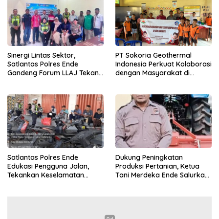
Sinergi Lintas Sektor,
PT Sokoria Geothermal
Satlantas Polres Ende
Indonesia Perkuat Kolaborasi
Gandeng Forum LLAJ Tekan
dengan Masyarakat di
Angka Kecelakaan
Semester 1 2026
Satlantas Polres Ende
Dukung Peningkatan
Edukasi Pengguna Jalan,
Produksi Pertanian, Ketua
Tekankan Keselamatan
Tani Merdeka Ende Salurkan
Berkendara Lewat
Traktor Roda Empat untuk
Pendekatan Humanis
Kelompok Tani di Nduaria