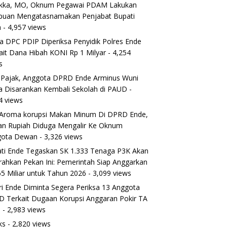
ikka, MO, Oknum Pegawai PDAM Lakukan
puan Mengatasnamakan Penjabat Bupati
a
- 4,957 views
a DPC PDIP Diperiksa Penyidik Polres Ende
ait Dana Hibah KONI Rp 1 Milyar
- 4,254
s
 Pajak, Anggota DPRD Ende Arminus Wuni
 Disarankan Kembali Sekolah di PAUD
-
4 views
Aroma korupsi Makan Minum Di DPRD Ende,
ran Rupiah Diduga Mengalir Ke Oknum
gota Dewan
- 3,326 views
ti Ende Tegaskan SK 1.333 Tenaga P3K Akan
rahkan Pekan Ini: Pemerintah Siap Anggarkan
5 Miliar untuk Tahun 2026
- 3,099 views
ri Ende Diminta Segera Periksa 13 Anggota
 Terkait Dugaan Korupsi Anggaran Pokir TA
5
- 2,983 views
ks
- 2,820 views