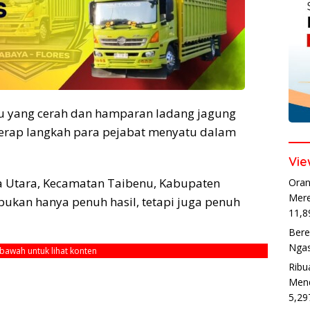
ru yang cerah dan hamparan ladang jagung
derap langkah para pejabat menyatu dalam
Vie
a Utara, Kecamatan Taibenu, Kabupaten
Oran
Mere
ukan hanya penuh hasil, tetapi juga penuh
11,8
Bere
Ngas
ebawah untuk lihat konten
Ribu
Mend
5,29