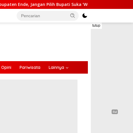
an Pilih Bupati Suka ‘Wora-Wora’
Selama Dua Bulan M
tutup
Opini
Pariwisata
Lainnya