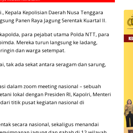
M.Si., Kepala Kepolisian Daerah Nusa Tenggara
sung Panen Raya Jagung Serentak Kuartal II.
akapolda, para pejabat utama Polda NTT, para
opimda. Mereka turun langsung ke ladang,
ringin dan warga setempat.
i, tak ada sekat antara seragam dan sarung,
pasi dalam zoom meeting nasional – sebuah
ani lokal dengan Presiden RI, Kapolri, Menteri
ari titik pusat kegiatan nasional di
entak secara nasional, sekaligus menandai
nyimpanan jagung dan gabah di 12 wilayah