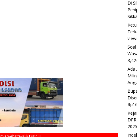
Di S
Peni
Sikk
Ketu
Terk
view
Soal
Wasa
3,42
Ada 
Mili
Ang
Bupa
Dise
Rp16
Keja
DPRD
202
Inde
unya website?
Klik Disini!!!