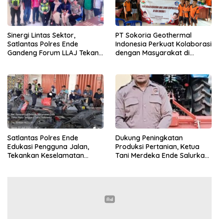
Sinergi Lintas Sektor,
PT Sokoria Geothermal
Satlantas Polres Ende
Indonesia Perkuat Kolaborasi
Gandeng Forum LLAJ Tekan
dengan Masyarakat di
Angka Kecelakaan
Semester 1 2026
Satlantas Polres Ende
Dukung Peningkatan
Edukasi Pengguna Jalan,
Produksi Pertanian, Ketua
Tekankan Keselamatan
Tani Merdeka Ende Salurkan
Berkendara Lewat
Traktor Roda Empat untuk
Pendekatan Humanis
Kelompok Tani di Nduaria