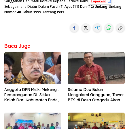
Sanggahan Dan /Atau Koreksi Kepada Redaksi Kami
,
Laporkan
Sebagaimana Diatur Dalam
Pasal (1) Ayat (11) Dan (12) Undang-Undang
Nomor 40 Tahun 1999 Tentang Pers.
Baca Juga
Anggota DPR Melki Mekeng :
Selama Dua Bulan
Pembangunan Di Sikka
Mengalami Gangguan, Tower
Kalah Dari Kabupaten Ende,
BTS di Desa Otogedu Akan
Jangan Pilih Bupati Suka
Segera Diperbaiki
‘Wora-Wora’