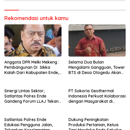
Rekomendasi untuk kamu
Anggota DPR Melki Mekeng :
Selama Dua Bulan
Pembangunan Di Sikka
Mengalami Gangguan, Tower
Kalah Dari Kabupaten Ende,
BTS di Desa Otogedu Akan
Jangan Pilih Bupati Suka
Segera Diperbaiki
‘Wora-Wora’
Sinergi Lintas Sektor,
PT Sokoria Geothermal
Satlantas Polres Ende
Indonesia Perkuat Kolaborasi
Gandeng Forum LLAJ Tekan
dengan Masyarakat di
Angka Kecelakaan
Semester 1 2026
Satlantas Polres Ende
Dukung Peningkatan
Edukasi Pengguna Jalan,
Produksi Pertanian, Ketua
Tekankan Keselamatan
Tani Merdeka Ende Salurkan