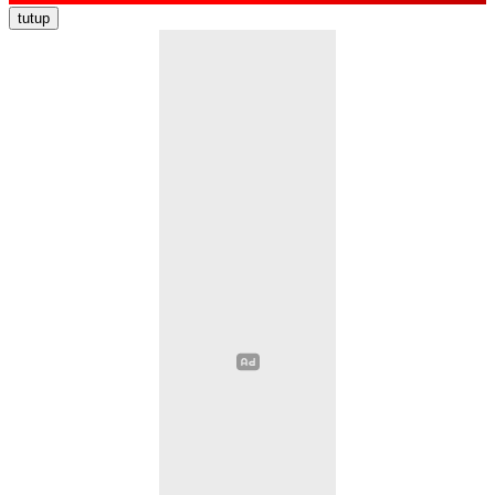
Nasional
tutup
Politik
Ekonomi Bisnis
Hukum Kriminal
Pendidikan
Kesehatan
Sosial Budaya
Pariwisata
Opini
Olahraga