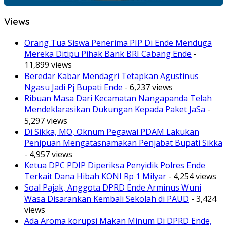
Views
Orang Tua Siswa Penerima PIP Di Ende Menduga
Mereka Ditipu Pihak Bank BRI Cabang Ende
-
11,899 views
Beredar Kabar Mendagri Tetapkan Agustinus
Ngasu Jadi Pj Bupati Ende
- 6,237 views
Ribuan Masa Dari Kecamatan Nangapanda Telah
Mendeklarasikan Dukungan Kepada Paket JaSa
-
5,297 views
Di Sikka, MO, Oknum Pegawai PDAM Lakukan
Penipuan Mengatasnamakan Penjabat Bupati Sikka
- 4,957 views
Ketua DPC PDIP Diperiksa Penyidik Polres Ende
Terkait Dana Hibah KONI Rp 1 Milyar
- 4,254 views
Soal Pajak, Anggota DPRD Ende Arminus Wuni
Wasa Disarankan Kembali Sekolah di PAUD
- 3,424
views
Ada Aroma korupsi Makan Minum Di DPRD Ende,