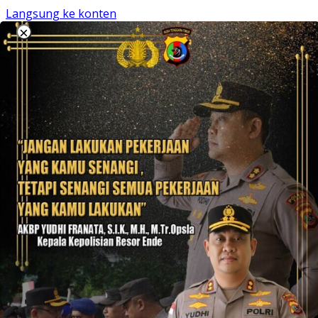
Langsung ke konten
×