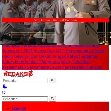
Breaking News
Scroll Ke Bawah Untuk Melanjutkan
Selama Dua Bulan Mengalami Gangguan, Tower BTS di
Desa Otogedu Akan Segera Diperbaiki
Sinergi Lintas
Sektor, Satlantas Polres Ende Gandeng Forum LLAJ
Tekan Angka Kecelakaan
PT Sokoria Geothermal
Indonesia Perkuat Kolaborasi dengan Masyarakat di
Semester 1 2026
Jokowi Dan NTT: Kepemimpinan Yang
Hadir, Bekerja, Dan Dekat Dengan Rakyat
Satlantas
Polres Ende Edukasi Pengguna Jalan, Tekankan
Keselamatan Berkendara Lewat Pendekatan Humanis
Daerah